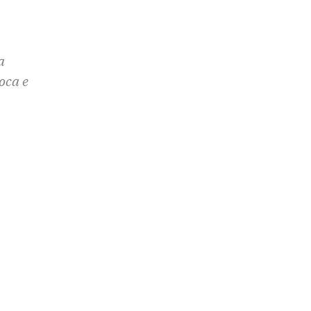
a
oca e