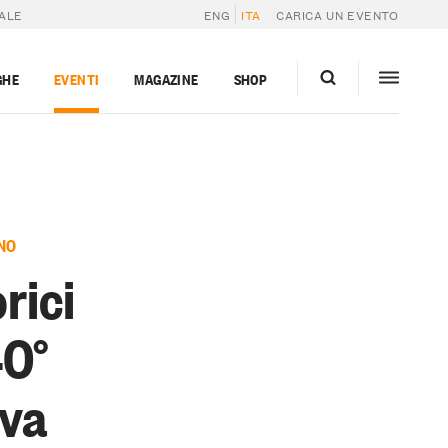
RALE
ENG
ITA
CARICA UN EVENTO
GHE
EVENTI
MAGAZINE
SHOP
NO
orici
40°
rva