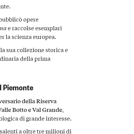
onte.
pubblicò opere
ana
e raccolse esemplari
per la scienza europea.
la sua collezione storica e
dinaria della prima
el Piemonte
ersario della Riserva
Valle Botto e Val Grande
,
eologica di grande interesse.
isalenti a oltre tre milioni di