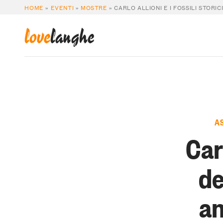
HOME
»
EVENTI
»
MOSTRE
»
CARLO ALLIONI E I FOSSILI STOR
love
langhe
A
Carl
de
an