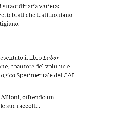
i straordinaria varietà:
i vertebrati che testimoniano
tigiano.
sentato il libro
Labor
ane
, coautore del volume e
logico Sperimentale del CAI
Allioni
i
, offrendo un
e sue raccolte.