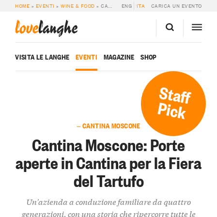
HOME
»
EVENTI
»
WINE & FOOD
»
CANTINA MOSCONE: PORTE APERTE IN CANTINA PER LA FIERA DEL TARTUFO
ENG
ITA
CARICA UN EVENTO
love
langhe
VISITA LE LANGHE
EVENTI
MAGAZINE
SHOP
Staff
Pick
— CANTINA MOSCONE
Cantina Moscone: Porte
aperte in Cantina per la Fiera
del Tartufo
Un'azienda a conduzione familiare da quattro
generazioni, con una storia che ripercorre tutte le