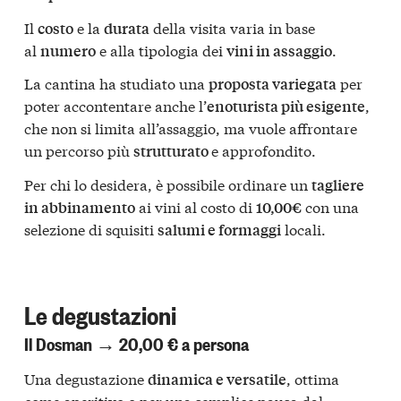
Il
e la
della visita varia in base
costo
durata
al
e alla tipologia dei
.
numero
vini in assaggio
La cantina ha studiato una
per
proposta variegata
poter accontentare anche l’
,
enoturista più esigente
che non si limita all’assaggio, ma vuole affrontare
un percorso più
e approfondito.
strutturato
Per chi lo desidera, è possibile ordinare un
tagliere
ai vini al costo di
con una
in abbinamento
10,00€
selezione di squisiti
locali.
salumi e formaggi
Le degustazioni
Il Dosman → 20,00 € a persona
Una degustazione
, ottima
dinamica e versatile
come aperitivo o per una semplice pausa dal