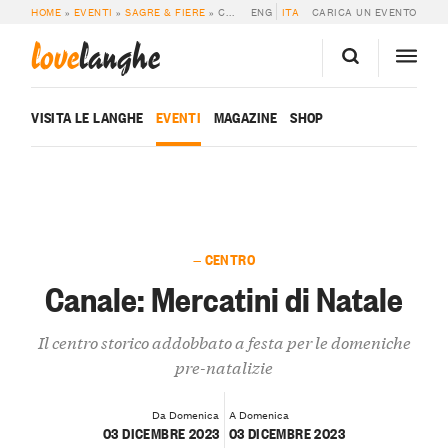
HOME
»
EVENTI
»
SAGRE & FIERE
»
CANALE: MERCATINI DI NATALE
ENG
ITA
CARICA UN EVENTO
love
langhe
VISITA LE LANGHE
EVENTI
MAGAZINE
SHOP
— CENTRO
Canale: Mercatini di Natale
Il centro storico addobbato a festa per le domeniche
pre-natalizie
Da Domenica
A Domenica
03 DICEMBRE 2023
03 DICEMBRE 2023