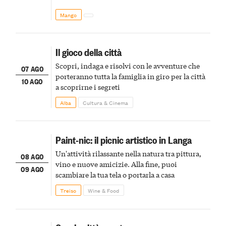
Mango
Il gioco della città
Scopri, indaga e risolvi con le avventure che
07 AGO
porteranno tutta la famiglia in giro per la città
10 AGO
a scoprirne i segreti
Alba
Cultura & Cinema
Paint-nic: il picnic artistico in Langa
Un'attività rilassante nella natura tra pittura,
08 AGO
vino e nuove amicizie. Alla fine, puoi
09 AGO
scambiare la tua tela o portarla a casa
Treiso
Wine & Food