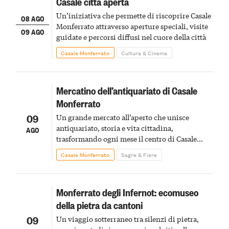
Casale città aperta
Un’iniziativa che permette di riscoprire Casale
08 AGO
Monferrato attraverso aperture speciali, visite
09 AGO
guidate e percorsi diffusi nel cuore della città
Casale Monferrato
Cultura & Cinema
Mercatino dell’antiquariato di Casale
Monferrato
09
Un grande mercato all’aperto che unisce
antiquariato, storia e vita cittadina,
AGO
trasformando ogni mese il centro di Casale
Monferrato in un luogo di scoperta e racconto
Casale Monferrato
Sagre & Fiere
Monferrato degli Infernot: ecomuseo
della pietra da cantoni
09
Un viaggio sotterraneo tra silenzi di pietra,