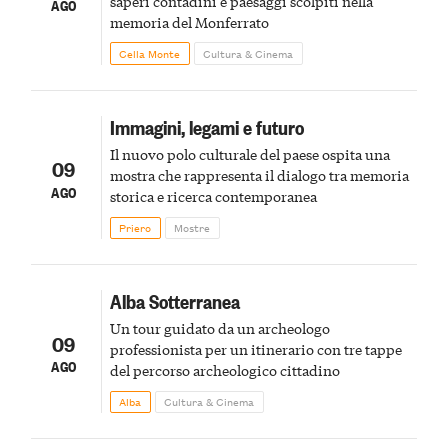
saperi contadini e paesaggi scolpiti nella
AGO
memoria del Monferrato
Cella Monte
Cultura & Cinema
Immagini, legami e futuro
Il nuovo polo culturale del paese ospita una
09
mostra che rappresenta il dialogo tra memoria
AGO
storica e ricerca contemporanea
Priero
Mostre
Alba Sotterranea
Un tour guidato da un archeologo
09
professionista per un itinerario con tre tappe
AGO
del percorso archeologico cittadino
Alba
Cultura & Cinema