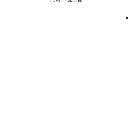
alle 20:30
alle 23:00
❮
❯