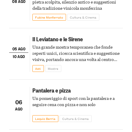
08 AGO
pietra scolpita, silenzio antico e suggestioni
della tradizione vinicola monferrina
Fubine Monferrato
Cultura & Cinema
Il Leviatano e le Sirene
Una grande mostra temporanea che fonde
05 AGO
reperti unici, ricerca scientifica e suggestione
10 AGO
visiva, portando ancora una volta al centro
della scena le meraviglie del passato astigiano
Asti
Mostre
Pantalera e pizza
Un pomeriggio di sport con la pantalera e a
06
seguire cena con pizza e non solo
AGO
Lequio Berria
Cultura & Cinema