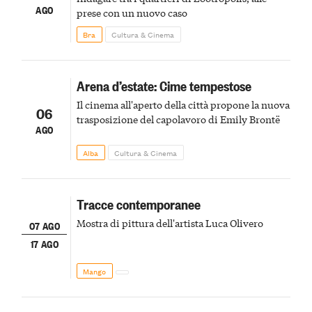
AGO
prese con un nuovo caso
Bra
Cultura & Cinema
Arena d’estate: Cime tempestose
Il cinema all'aperto della città propone la nuova
06
trasposizione del capolavoro di Emily Brontë
AGO
Alba
Cultura & Cinema
Tracce contemporanee
Mostra di pittura dell'artista Luca Olivero
07 AGO
17 AGO
Mango