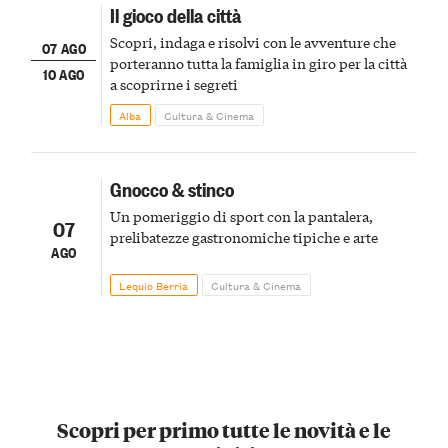
Il gioco della città
Scopri, indaga e risolvi con le avventure che
07 AGO
porteranno tutta la famiglia in giro per la città
10 AGO
a scoprirne i segreti
Alba
Cultura & Cinema
Gnocco & stinco
Un pomeriggio di sport con la pantalera,
07
prelibatezze gastronomiche tipiche e arte
AGO
Lequio Berria
Cultura & Cinema
Scopri per primo tutte le novità e le