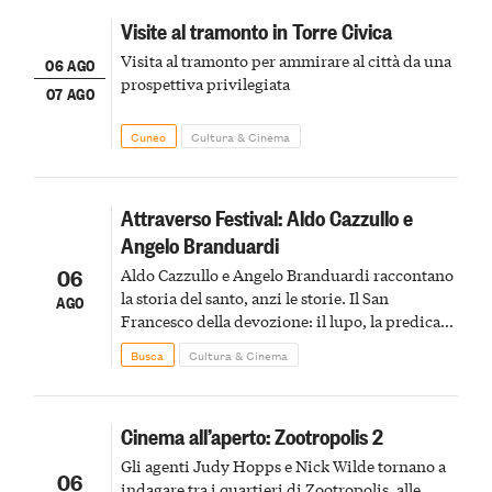
Visite al tramonto in Torre Civica
Visita al tramonto per ammirare al città da una
06 AGO
prospettiva privilegiata
07 AGO
Cuneo
Cultura & Cinema
Attraverso Festival: Aldo Cazzullo e
Angelo Branduardi
06
Aldo Cazzullo e Angelo Branduardi raccontano
la storia del santo, anzi le storie. Il San
AGO
Francesco della devozione: il lupo, la predica
agli uccelli, le stimmate
Busca
Cultura & Cinema
Cinema all’aperto: Zootropolis 2
Gli agenti Judy Hopps e Nick Wilde tornano a
06
indagare tra i quartieri di Zootropolis, alle