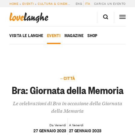
HOME
»
EVENTI
»
CULTURA & CINEMA
»
BRA: GIORNATA DELLA MEMORIA
ENG
ITA
CARICA UN EVENTO
love
langhe
VISITA LE LANGHE
EVENTI
MAGAZINE
SHOP
— CITTÀ
Bra: Giornata della Memoria
Le celebrazioni di Bra in occasione della Giornata
della Memoria
Da Venerdì
A Venerdì
27 GENNAIO 2023
27 GENNAIO 2023