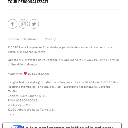
TOUR PERSONALIZZATI
Termini & Condizioni
|
Privacy
© 2026 Love Langhe — Riproduzione parziale dei contenuti consentita a
patto di indicarne la fonte
Questo si è protetto da reCaptcha e si applicano la
Privacy Policy
e i
Termini
di Servizio
di Google
Made with
by LoveLanghe
Langhe.Net, testata giornalistica online, iscritta al n.672/14 del 15.05.2014 -
Registro stampa del Tribunale di Asti - Direttore responsabile: Lorenzo
Tablino.
Editore: LoveLanghe S.R.L.
P.IVA 03796440042
Via Castello 20
12050 Albaretto della Torre (CN)
Italy
Le tue preferenze relative alla privacy