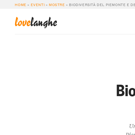
HOME
»
EVENTI
»
MOSTRE
»
BIODIVERSITÀ DEL PIEMONTE E D
love
langhe
Bi
Un
Pie