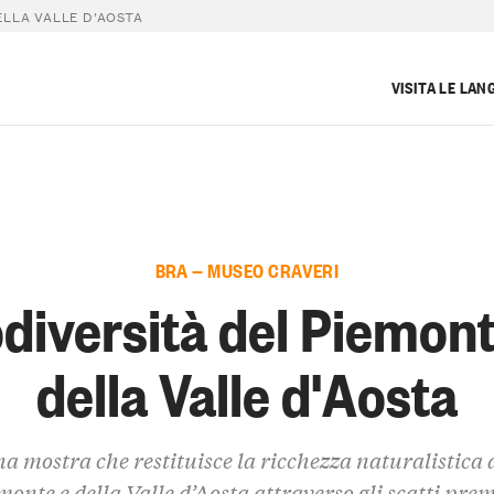
ELLA VALLE D’AOSTA
VISITA LE LAN
BRA — MUSEO CRAVERI
odiversità del Piemont
della Valle d'Aosta
a mostra che restituisce la ricchezza naturalistica 
monte e della Valle d’Aosta attraverso gli scatti prem