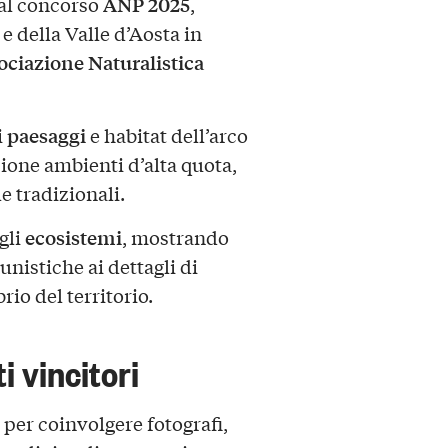
ANP 2025
 dal concorso
,
 della Valle d’Aosta in
ociazione Naturalistica
paesaggi
i
e habitat dell’arco
zione ambienti d’alta quota,
e tradizionali.
ecosistemi
gli
, mostrando
nistiche ai dettagli di
rio del territorio.
i vincitori
per coinvolgere fotografi,