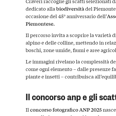
Craveri raccoglie gli scatti selezionati
biodiversità
dedicato alla
del Piemonte e
Ass
occasione del 45° anniversario dell’
Piemontese.
Il percorso invita a scoprire la varietà d
alpino e delle colline, mettendo in rela
boschi, zone umide, fiumi e aree agricol
Le immagini rivelano la complessità de
come ogni elemento – dalle presenze fau
piante e insetti – contribuisca all’equilib
Il concorso anp e gli scatt
concorso fotografico ANP 2025
Il
nasce 