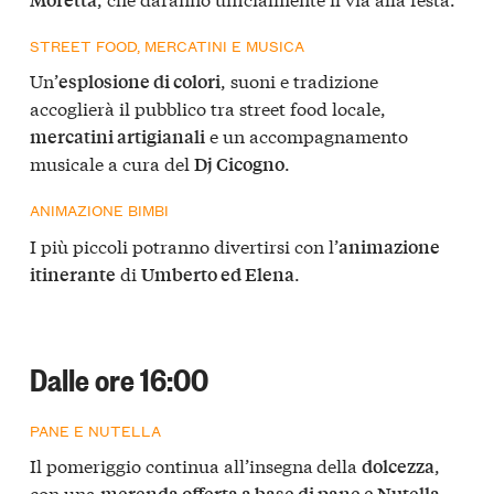
STREET FOOD, MERCATINI E MUSICA
Un’
, suoni e tradizione
esplosione di colori
accoglierà il pubblico tra street food locale,
e un accompagnamento
mercatini artigianali
musicale a cura del
.
Dj Cicogno
ANIMAZIONE BIMBI
I più piccoli potranno divertirsi con l’
animazione
di
.
itinerante
Umberto ed Elena
Dalle ore 16:00
PANE E NUTELLA
Il pomeriggio continua all’insegna
della
,
dolcezza
con una
.
merenda offerta a base di pane e Nutella