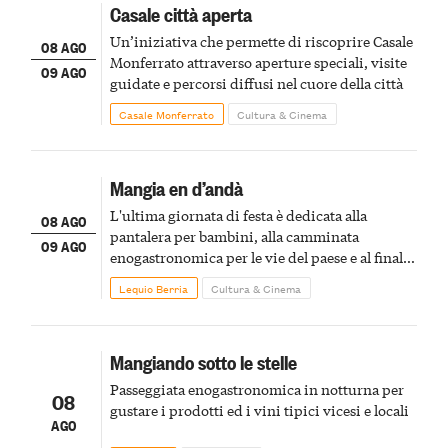
Casale città aperta
Un’iniziativa che permette di riscoprire Casale
08 AGO
Monferrato attraverso aperture speciali, visite
09 AGO
guidate e percorsi diffusi nel cuore della città
Casale Monferrato
Cultura & Cinema
Mangia en d’andà
L'ultima giornata di festa è dedicata alla
08 AGO
pantalera per bambini, alla camminata
09 AGO
enogastronomica per le vie del paese e al finale
pirotecnico
Lequio Berria
Cultura & Cinema
Mangiando sotto le stelle
Passeggiata enogastronomica in notturna per
08
gustare i prodotti ed i vini tipici vicesi e locali
AGO