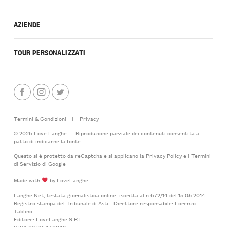
AZIENDE
TOUR PERSONALIZZATI
Termini & Condizioni
|
Privacy
© 2026 Love Langhe — Riproduzione parziale dei contenuti consentita a
patto di indicarne la fonte
Questo si è protetto da reCaptcha e si applicano la
Privacy Policy
e i
Termini
di Servizio
di Google
Made with
by LoveLanghe
Langhe.Net, testata giornalistica online, iscritta al n.672/14 del 15.05.2014 -
Registro stampa del Tribunale di Asti - Direttore responsabile: Lorenzo
Tablino.
Editore: LoveLanghe S.R.L.
P.IVA 03796440042