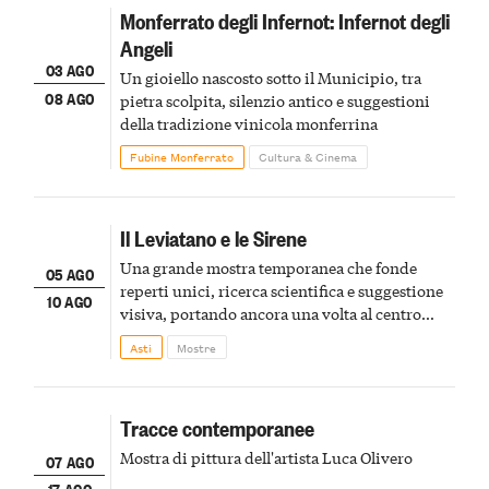
Monferrato degli Infernot: Infernot degli
Angeli
03 AGO
Un gioiello nascosto sotto il Municipio, tra
08 AGO
pietra scolpita, silenzio antico e suggestioni
della tradizione vinicola monferrina
Fubine Monferrato
Cultura & Cinema
Il Leviatano e le Sirene
Una grande mostra temporanea che fonde
05 AGO
reperti unici, ricerca scientifica e suggestione
10 AGO
visiva, portando ancora una volta al centro
della scena le meraviglie del passato astigiano
Asti
Mostre
Tracce contemporanee
Mostra di pittura dell'artista Luca Olivero
07 AGO
17 AGO