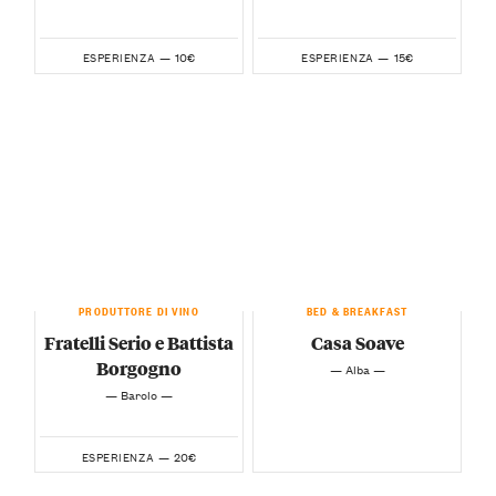
10€
15€
ESPERIENZA —
ESPERIENZA —
PRODUTTORE DI VINO
BED & BREAKFAST
Fratelli Serio e Battista
Casa Soave
Borgogno
— Alba —
— Barolo —
20€
ESPERIENZA —