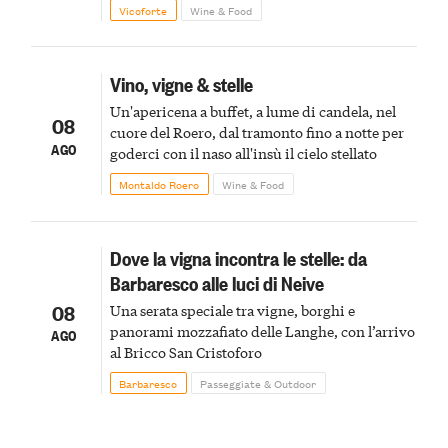
Vicoforte
Wine & Food
Vino, vigne & stelle
Un'apericena a buffet, a lume di candela, nel
08
cuore del Roero, dal tramonto fino a notte per
AGO
goderci con il naso all'insù il cielo stellato
Montaldo Roero
Wine & Food
Dove la vigna incontra le stelle: da
Barbaresco alle luci di Neive
08
Una serata speciale tra vigne, borghi e
panorami mozzafiato delle Langhe, con l’arrivo
AGO
al Bricco San Cristoforo
Barbaresco
Passeggiate & Outdoor