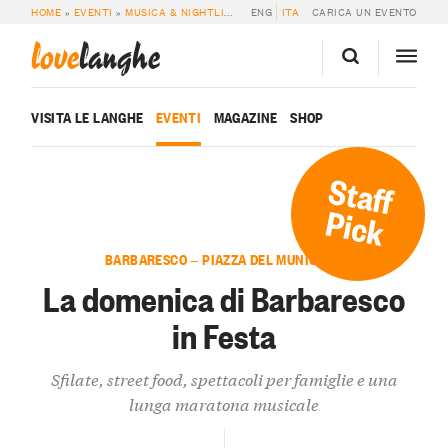
HOME
»
EVENTI
»
MUSICA & NIGHTLIFE
»
LA DOMENICA DI BARBARESCO IN FE
ENG
ITA
CARICA UN EVENTO
love
langhe
VISITA LE LANGHE
EVENTI
MAGAZINE
SHOP
Staff
Pick
BARBARESCO — PIAZZA DEL MUNICIPIO
La domenica di Barbaresco
in Festa
Sfilate, street food, spettacoli per famiglie e una
lunga maratona musicale