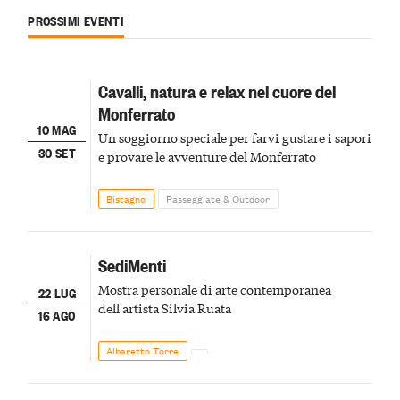
PROSSIMI EVENTI
Cavalli, natura e relax nel cuore del
Monferrato
10 MAG
Un soggiorno speciale per farvi gustare i sapori
30 SET
e provare le avventure del Monferrato
Bistagno
Passeggiate & Outdoor
SediMenti
Mostra personale di arte contemporanea
22 LUG
dell'artista Silvia Ruata
16 AGO
Albaretto Torre