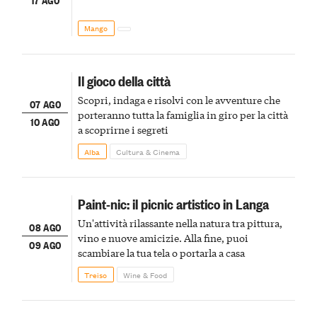
Mango
Il gioco della città
Scopri, indaga e risolvi con le avventure che
07 AGO
porteranno tutta la famiglia in giro per la città
10 AGO
a scoprirne i segreti
Alba
Cultura & Cinema
Paint-nic: il picnic artistico in Langa
Un'attività rilassante nella natura tra pittura,
08 AGO
vino e nuove amicizie. Alla fine, puoi
09 AGO
scambiare la tua tela o portarla a casa
Treiso
Wine & Food