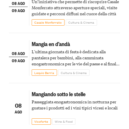
Un’iniziativa che permette di riscoprire Casale
08 AGO
Monferrato attraverso aperture speciali, visite
09 AGO
guidate e percorsi diffusi nel cuore della città
Casale Monferrato
Cultura & Cinema
Mangia en d’andà
L'ultima giornata di festa è dedicata alla
08 AGO
pantalera per bambini, alla camminata
09 AGO
enogastronomica per le vie del paese e al finale
pirotecnico
Lequio Berria
Cultura & Cinema
Mangiando sotto le stelle
Passeggiata enogastronomica in notturna per
08
gustare i prodotti ed i vini tipici vicesi e locali
AGO
Vicoforte
Wine & Food