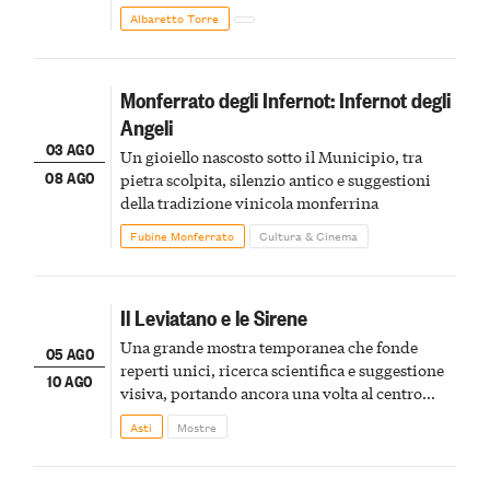
Albaretto Torre
Monferrato degli Infernot: Infernot degli
Angeli
03 AGO
Un gioiello nascosto sotto il Municipio, tra
08 AGO
pietra scolpita, silenzio antico e suggestioni
della tradizione vinicola monferrina
Fubine Monferrato
Cultura & Cinema
Il Leviatano e le Sirene
Una grande mostra temporanea che fonde
05 AGO
reperti unici, ricerca scientifica e suggestione
10 AGO
visiva, portando ancora una volta al centro
della scena le meraviglie del passato astigiano
Asti
Mostre