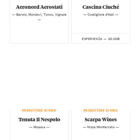
Aeronord Aerostati
Cascina Ciuché
— Barolo, Mondovì, Tonco, Vignale
— Costigliole d’Asti —
—
20.00€
ESPERIENZA —
PRODUTTORE DI VINO
PRODUTTORE DI VINO
Tenuta Il Nespolo
Scarpa Wines
— Moasca —
— Nizza Monferrato —