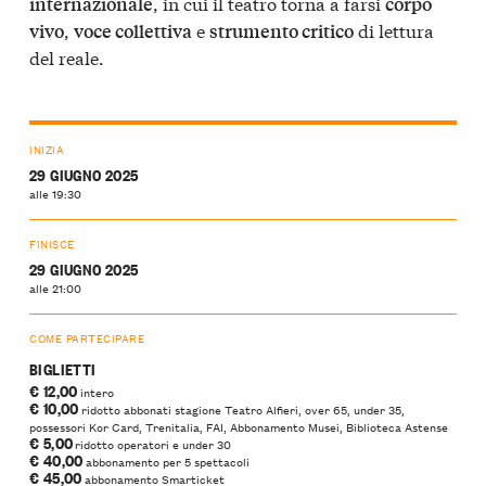
, in cui il teatro torna a farsi
internazionale
corpo
,
e
di lettura
vivo
voce collettiva
strumento critico
del reale.
INIZIA
29 GIUGNO 2025
alle 19:30
FINISCE
29 GIUGNO 2025
alle 21:00
COME PARTECIPARE
BIGLIETTI
€ 12,00
intero
€ 10,00
ridotto abbonati stagione Teatro Alfieri, over 65, under 35,
possessori Kor Card, Trenitalia, FAI, Abbonamento Musei, Biblioteca Astense
€ 5,00
ridotto operatori e under 30
€ 40,00
abbonamento per 5 spettacoli
€ 45,00
abbonamento Smarticket