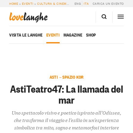
HOME
»
EVENTI
»
CULTURA & CINEMA
»
ASTITEATRO47: LA LLAMADA DEL MA
ENG
ITA
CARICA UN EVENTO
love
langhe
VISITA LE LANGHE
EVENTI
MAGAZINE
SHOP
ASTI — SPAZIO KOR
AstiTeatro47: La llamada del
mar
Uno spettacolo visivo e poetico ispirato all’Odissea,
che trasforma il viaggio e l’esilio in un’esperienza
simbolica tra mito, sogno e metamorfosi interiore