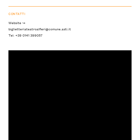
CONTATTI
Website ↝
biglietteriateatroalfieri@comune.asti.it
Tel: +39 0141 399057