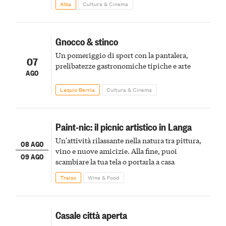
Alba
Cultura & Cinema
Gnocco & stinco
Un pomeriggio di sport con la pantalera,
07
prelibatezze gastronomiche tipiche e arte
AGO
Lequio Berria
Cultura & Cinema
Paint-nic: il picnic artistico in Langa
Un'attività rilassante nella natura tra pittura,
08 AGO
vino e nuove amicizie. Alla fine, puoi
09 AGO
scambiare la tua tela o portarla a casa
Treiso
Wine & Food
Casale città aperta