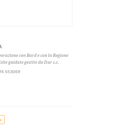
A
aborazione con Bard e con la Regione
isite guidate gestite da Itur s.c.
174 553069
i