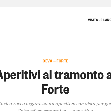
VISITA LE LAN
CEVA — FORTE
Aperitivi al tramonto a
Forte
torica rocca organizza un aperitivo con vista per go
l'atmosfera romantica e suggestiva