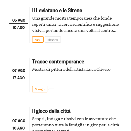
Il Leviatano e le Sirene
Una grande mostra temporanea che fonde
05 AGO
reperti unici, ricerca scientifica e suggestione
10 AGO
visiva, portando ancora una volta al centro
della scena le meraviglie del passato astigiano
Asti
Mostre
Tracce contemporanee
Mostra di pittura dell'artista Luca Olivero
07 AGO
17 AGO
Mango
Il gioco della città
Scopri, indaga e risolvi con le avventure che
07 AGO
porteranno tutta la famiglia in giro per la città
10 AGO
a scoprirne i segreti