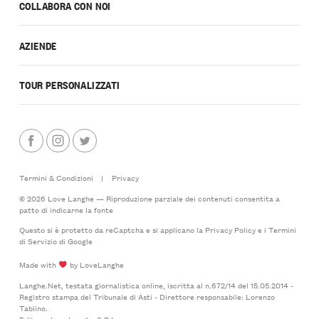
COLLABORA CON NOI
AZIENDE
TOUR PERSONALIZZATI
Termini & Condizioni
|
Privacy
© 2026 Love Langhe — Riproduzione parziale dei contenuti consentita a
patto di indicarne la fonte
Questo si è protetto da reCaptcha e si applicano la
Privacy Policy
e i
Termini
di Servizio
di Google
Made with
by LoveLanghe
Langhe.Net, testata giornalistica online, iscritta al n.672/14 del 15.05.2014 -
Registro stampa del Tribunale di Asti - Direttore responsabile: Lorenzo
Tablino.
Editore: LoveLanghe S.R.L.