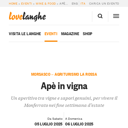
HOME
»
EVENTI
»
WINE & FOOD
»
APÈ IN VIGNA
ENG
ITA
CARICA UN EVENTO
love
langhe
VISITA LE LANGHE
EVENTI
MAGAZINE
SHOP
MORSASCO — AGRITURISMO LA ROSSA
Apè in vigna
Un aperitivo tra vigne e sapori genuini, per vivere il
Monferrato nei fine settimana d’estate
Da Sabato
A Domenica
05 LUGLIO 2025
06 LUGLIO 2025