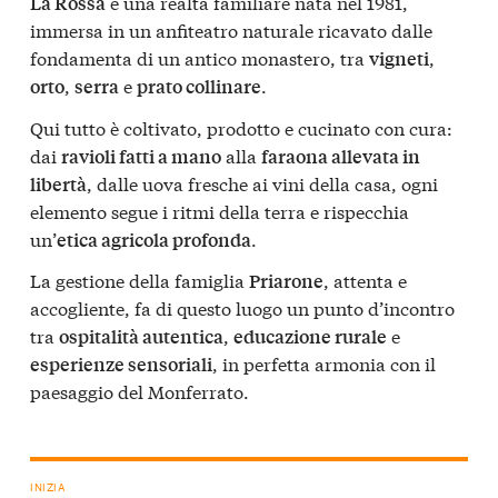
è una realtà familiare nata nel 1981,
La Rossa
immersa in un anfiteatro naturale ricavato dalle
fondamenta di un antico monastero, tra
,
vigneti
,
e
.
orto
serra
prato collinare
Qui tutto è coltivato, prodotto e cucinato con cura:
dai
alla
ravioli fatti a mano
faraona allevata in
, dalle uova fresche ai vini della casa, ogni
libertà
elemento segue i ritmi della terra e rispecchia
un’
.
etica agricola profonda
La gestione della famiglia
, attenta e
Priarone
accogliente, fa di questo luogo un punto d’incontro
tra
,
e
ospitalità autentica
educazione rurale
, in perfetta armonia con il
esperienze sensoriali
paesaggio del Monferrato.
INIZIA