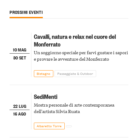
PROSSIMI EVENTI
Cavalli, natura e relax nel cuore del
Monferrato
10 MAG
Un soggiorno speciale per farvi gustare i sapori
30 SET
e provare le avventure del Monferrato
Bistagno
Passeggiate & Outdoor
SediMenti
Mostra personale di arte contemporanea
22 LUG
dell'artista Silvia Ruata
16 AGO
Albaretto Torre