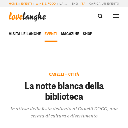
HOME
»
EVENTI
»
WINE & FOOD
»
LA NOTTE BIANCA DELLA BIBLIOTECA
ENG
ITA
CARICA UN EVENTO
love
langhe
VISITA LE LANGHE
EVENTI
MAGAZINE
SHOP
CANELLI — CITTÀ
La notte bianca della
biblioteca
In attesa della festa dedicata al Canelli DOCG, una
serata di cultura e divertimento