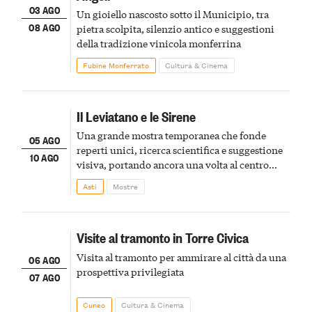
03 AGO
Un gioiello nascosto sotto il Municipio, tra
08 AGO
pietra scolpita, silenzio antico e suggestioni
della tradizione vinicola monferrina
Fubine Monferrato
Cultura & Cinema
Il Leviatano e le Sirene
Una grande mostra temporanea che fonde
05 AGO
reperti unici, ricerca scientifica e suggestione
10 AGO
visiva, portando ancora una volta al centro
della scena le meraviglie del passato astigiano
Asti
Mostre
Visite al tramonto in Torre Civica
Visita al tramonto per ammirare al città da una
06 AGO
prospettiva privilegiata
07 AGO
Cuneo
Cultura & Cinema