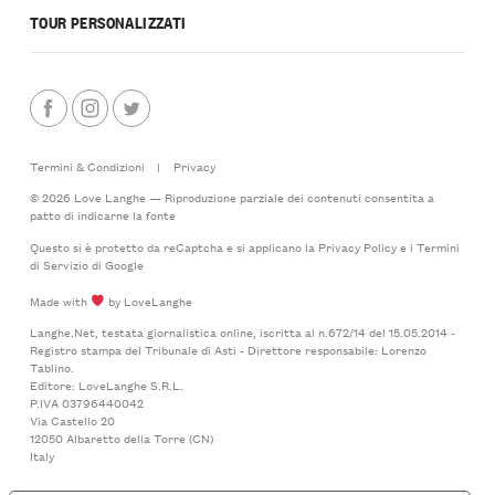
TOUR PERSONALIZZATI
Termini & Condizioni
|
Privacy
© 2026 Love Langhe — Riproduzione parziale dei contenuti consentita a
patto di indicarne la fonte
Questo si è protetto da reCaptcha e si applicano la
Privacy Policy
e i
Termini
di Servizio
di Google
Made with
by LoveLanghe
Langhe.Net, testata giornalistica online, iscritta al n.672/14 del 15.05.2014 -
Registro stampa del Tribunale di Asti - Direttore responsabile: Lorenzo
Tablino.
Editore: LoveLanghe S.R.L.
P.IVA 03796440042
Via Castello 20
12050 Albaretto della Torre (CN)
Italy