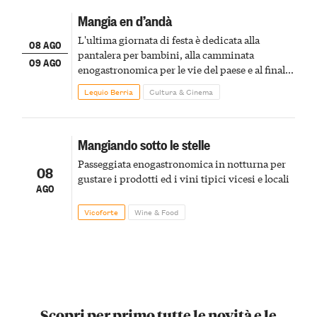
Mangia en d’andà
L'ultima giornata di festa è dedicata alla
08 AGO
pantalera per bambini, alla camminata
09 AGO
enogastronomica per le vie del paese e al finale
pirotecnico
Lequio Berria
Cultura & Cinema
Mangiando sotto le stelle
Passeggiata enogastronomica in notturna per
08
gustare i prodotti ed i vini tipici vicesi e locali
AGO
Vicoforte
Wine & Food
Scopri per primo tutte le novità e le