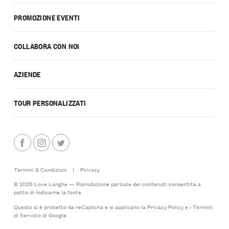
PROMOZIONE EVENTI
COLLABORA CON NOI
AZIENDE
TOUR PERSONALIZZATI
Termini & Condizioni
|
Privacy
© 2026 Love Langhe — Riproduzione parziale dei contenuti consentita a
patto di indicarne la fonte
Questo si è protetto da reCaptcha e si applicano la
Privacy Policy
e i
Termini
di Servizio
di Google