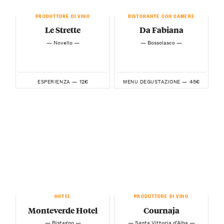
PRODUTTORE DI VINO
RISTORANTE CON CAMERE
Le Strette
Da Fabiana
— Novello —
— Bossolasco —
12€
45€
ESPERIENZA —
MENU DEGUSTAZIONE —
HOTEL
PRODUTTORE DI VINO
Monteverde Hotel
Cournaja
— Bistagno —
— Santa Vittoria d’Alba —