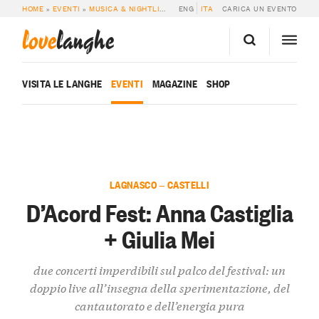
HOME
»
EVENTI
»
MUSICA & NIGHTLIFE
»
D’ACORD FEST: ANNA CASTIGLIA + GI
ENG
ITA
CARICA UN EVENTO
love
langhe
VISITA LE LANGHE
EVENTI
MAGAZINE
SHOP
LAGNASCO — CASTELLI
D’Acord Fest: Anna Castiglia
+ Giulia Mei
due concerti imperdibili sul palco del festival: un
doppio live all’insegna della sperimentazione, del
cantautorato e dell’energia pura