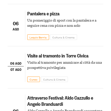
Pantalera e pizza
Un pomeriggio di sport con la pantalera e a
06
seguire cena con pizza e non solo
AGO
Lequio Berria
Cultura & Cinema
Visite al tramonto in Torre Civica
Visita al tramonto per ammirare al città da una
06 AGO
prospettiva privilegiata
07 AGO
Cuneo
Cultura & Cinema
Attraverso Festival: Aldo Cazzullo e
Angelo Branduardi
06
Aldo Cazzullo e Angelo Branduardi raccontano