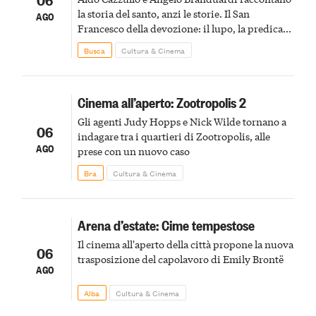
la storia del santo, anzi le storie. Il San
AGO
Francesco della devozione: il lupo, la predica
agli uccelli, le stimmate
Busca
Cultura & Cinema
Cinema all’aperto: Zootropolis 2
Gli agenti Judy Hopps e Nick Wilde tornano a
06
indagare tra i quartieri di Zootropolis, alle
AGO
prese con un nuovo caso
Bra
Cultura & Cinema
Arena d’estate: Cime tempestose
Il cinema all'aperto della città propone la nuova
06
trasposizione del capolavoro di Emily Brontë
AGO
Alba
Cultura & Cinema