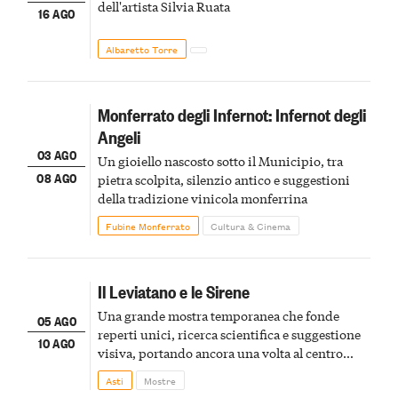
dell'artista Silvia Ruata
16 AGO
Albaretto Torre
Monferrato degli Infernot: Infernot degli
Angeli
03 AGO
Un gioiello nascosto sotto il Municipio, tra
08 AGO
pietra scolpita, silenzio antico e suggestioni
della tradizione vinicola monferrina
Fubine Monferrato
Cultura & Cinema
Il Leviatano e le Sirene
Una grande mostra temporanea che fonde
05 AGO
reperti unici, ricerca scientifica e suggestione
10 AGO
visiva, portando ancora una volta al centro
della scena le meraviglie del passato astigiano
Asti
Mostre