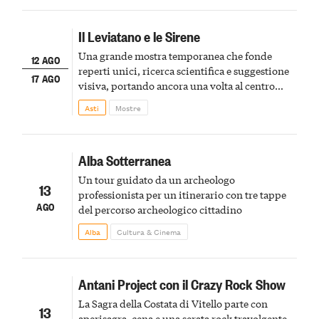
Il Leviatano e le Sirene
Una grande mostra temporanea che fonde
12 AGO
reperti unici, ricerca scientifica e suggestione
17 AGO
visiva, portando ancora una volta al centro
della scena le meraviglie del passato astigiano
Asti
Mostre
Alba Sotterranea
Un tour guidato da un archeologo
13
professionista per un itinerario con tre tappe
AGO
del percorso archeologico cittadino
Alba
Cultura & Cinema
Antani Project con il Crazy Rock Show
La Sagra della Costata di Vitello parte con
13
aperisagra, cena e una serata rock travolgente