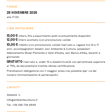
FINISCE
29 NOVEMBRE 2025
alle 17:00
COME PARTECIPARE
13,00 €
Intero, fino a esaurimento posti eventualmente disponibili
12,00 €
Intero scontato (
con prenotazione valida
)
10,00 €
ridotto (
con prenotazione valida
) riservato a: ragazzi tra 10 e 17
anni, accompagnatori disabili, soci Ambiente & Cultura, possessori
Abbonamento Musei Piemonte e Valle d’Aosta, soci Banca d’Alba, docenti e
giornalisti.
GRATUITO
riservato a: under 10 e disabili/invalidi con percentuale superiore
al 75%, da documentare tramite idonea certificazione.
Prenotazioni obbligatorie con il maggior preavviso possibile (per via del
numero minimo/massimo di partecipanti).
CONTATTI
Website ↝
Info@ambientecultura.it
Tel: +39 339 734 9949