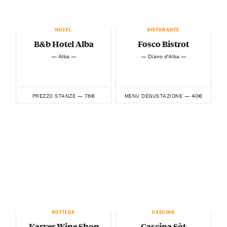
HOTEL
RISTORANTE
B&b Hotel Alba
Fosco Bistrot
— Alba —
— Diano d’Alba —
76€
40€
PREZZO STANZE —
MENU DEGUSTAZIONE —
BOTTEGA
CASCINA
Karver Wine Shop
Cascina Sòt