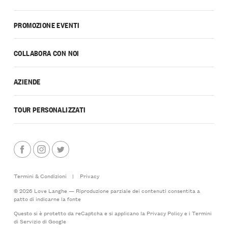
PROMOZIONE EVENTI
COLLABORA CON NOI
AZIENDE
TOUR PERSONALIZZATI
Termini & Condizioni
|
Privacy
© 2026 Love Langhe — Riproduzione parziale dei contenuti consentita a
patto di indicarne la fonte
Questo si è protetto da reCaptcha e si applicano la
Privacy Policy
e i
Termini
di Servizio
di Google