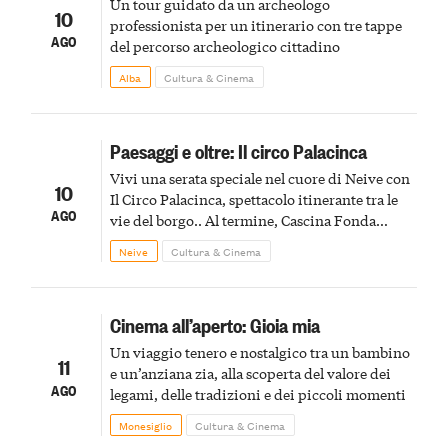
Un tour guidato da un archeologo
10
professionista per un itinerario con tre tappe
AGO
del percorso archeologico cittadino
Alba
Cultura & Cinema
Paesaggi e oltre: Il circo Palacinca
Vivi una serata speciale nel cuore di Neive con
10
Il Circo Palacinca, spettacolo itinerante tra le
AGO
vie del borgo.. Al termine, Cascina Fonda
Winery offrirà una degustazione di due
Neive
Cultura & Cinema
spumanti.
Cinema all’aperto: Gioia mia
Un viaggio tenero e nostalgico tra un bambino
11
e un’anziana zia, alla scoperta del valore dei
AGO
legami, delle tradizioni e dei piccoli momenti
Monesiglio
Cultura & Cinema