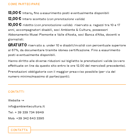
COME PARTECIPARE
13,00 €
,
Intero
fino a esaurimento posti eventualmente disponibili
12,00 €
Intero scontato (
con prenotazione valida
)
10,00 €
ridotto (
con prenotazione valida
): riservato a: ragazzi tra 10 e 17
anni, accompagnatori disabili, soci Ambiente & Cultura, possessori
Abbonamento Musei Piemonte e Valle d’Aosta, soci Banca d’Alba, docenti e
giornalisti.
GRATUITO
riservato a: under 10 e disabili/invalidi con percentuale superiore
al 67%, da documentare tramite idonea certificazione. Fino a esaurimento
posti eventualmente disponibili.
Hanno diritto alle diverse riduzioni sul biglietto le prenotazioni valide (ovvero
effettuate on line da questo sito entro le ore 12.00 del mercoledì precedente).
Prenotazioni obbligatorie con il maggior preavviso possibile (per via del
numero minimo/massimo di partecipanti).
CONTATTI
Website ↝
info@ambientecultura.it
Tel: + 39 339 734 9949
Mob: +39 342 643 3395
CONTATTA