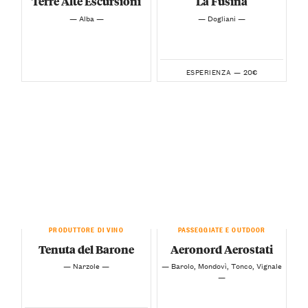
Terre Alte Escursioni
La Fusina
— Alba —
— Dogliani —
20€
ESPERIENZA —
PRODUTTORE DI VINO
PASSEGGIATE E OUTDOOR
Tenuta del Barone
Aeronord Aerostati
— Narzole —
— Barolo, Mondovì, Tonco, Vignale
—