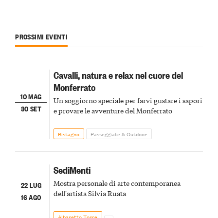
PROSSIMI EVENTI
Cavalli, natura e relax nel cuore del
Monferrato
10 MAG
Un soggiorno speciale per farvi gustare i sapori
30 SET
e provare le avventure del Monferrato
Bistagno
Passeggiate & Outdoor
SediMenti
Mostra personale di arte contemporanea
22 LUG
dell'artista Silvia Ruata
16 AGO
Albaretto Torre