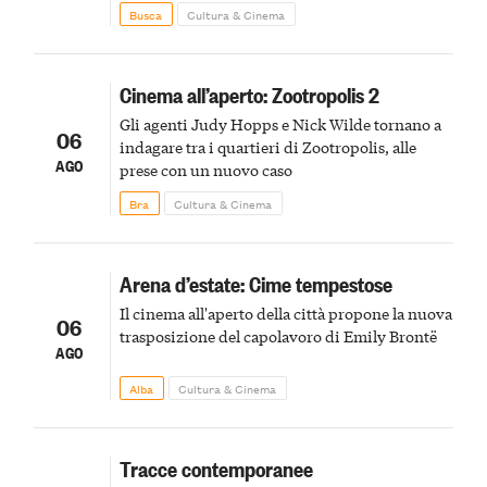
agli uccelli, le stimmate
Busca
Cultura & Cinema
Cinema all’aperto: Zootropolis 2
Gli agenti Judy Hopps e Nick Wilde tornano a
06
indagare tra i quartieri di Zootropolis, alle
AGO
prese con un nuovo caso
Bra
Cultura & Cinema
Arena d’estate: Cime tempestose
Il cinema all'aperto della città propone la nuova
06
trasposizione del capolavoro di Emily Brontë
AGO
Alba
Cultura & Cinema
Tracce contemporanee