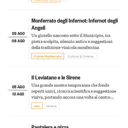
Monferrato degli Infernot: Infernot degli
Angeli
03 AGO
Un gioiello nascosto sotto il Municipio, tra
08 AGO
pietra scolpita, silenzio antico e suggestioni
della tradizione vinicola monferrina
Fubine Monferrato
Cultura & Cinema
Il Leviatano e le Sirene
Una grande mostra temporanea che fonde
05 AGO
reperti unici, ricerca scientifica e suggestione
10 AGO
visiva, portando ancora una volta al centro
della scena le meraviglie del passato astigiano
Asti
Mostre
Pantalera e pizza