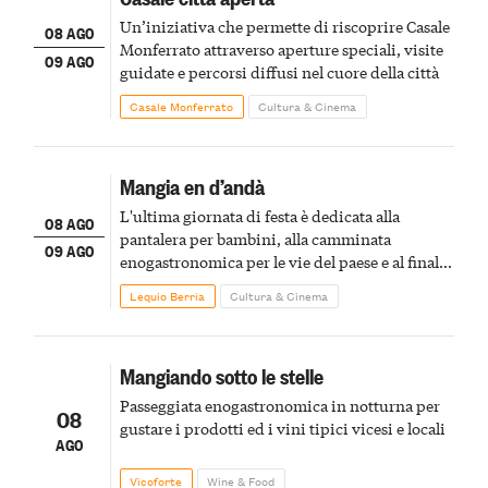
Un’iniziativa che permette di riscoprire Casale
08 AGO
Monferrato attraverso aperture speciali, visite
09 AGO
guidate e percorsi diffusi nel cuore della città
Casale Monferrato
Cultura & Cinema
Mangia en d’andà
L'ultima giornata di festa è dedicata alla
08 AGO
pantalera per bambini, alla camminata
09 AGO
enogastronomica per le vie del paese e al finale
pirotecnico
Lequio Berria
Cultura & Cinema
Mangiando sotto le stelle
Passeggiata enogastronomica in notturna per
08
gustare i prodotti ed i vini tipici vicesi e locali
AGO
Vicoforte
Wine & Food