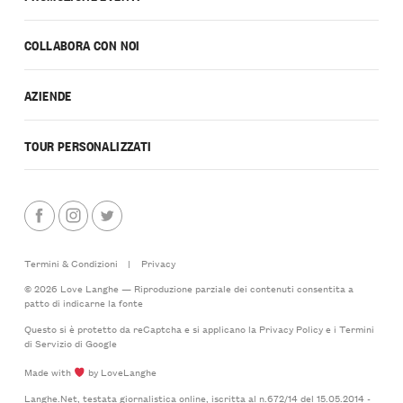
COLLABORA CON NOI
AZIENDE
TOUR PERSONALIZZATI
Termini & Condizioni
|
Privacy
© 2026 Love Langhe — Riproduzione parziale dei contenuti consentita a
patto di indicarne la fonte
Questo si è protetto da reCaptcha e si applicano la
Privacy Policy
e i
Termini
di Servizio
di Google
Made with
by LoveLanghe
Langhe.Net, testata giornalistica online, iscritta al n.672/14 del 15.05.2014 -