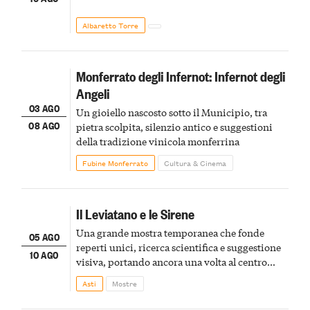
Albaretto Torre
Monferrato degli Infernot: Infernot degli
Angeli
03 AGO
Un gioiello nascosto sotto il Municipio, tra
08 AGO
pietra scolpita, silenzio antico e suggestioni
della tradizione vinicola monferrina
Fubine Monferrato
Cultura & Cinema
Il Leviatano e le Sirene
Una grande mostra temporanea che fonde
05 AGO
reperti unici, ricerca scientifica e suggestione
10 AGO
visiva, portando ancora una volta al centro
della scena le meraviglie del passato astigiano
Asti
Mostre