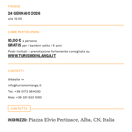
FINISCE
24 GENNAIO 2026
alle 12:00
COME PARTECIPARE
10,00 €
a persona
GRATIS
per i bambini sotto i 6 anni
Posti limitati – prenotazione fortemente consigliata su:
WWW.TURISMOINLANGA.IT
CONTATTI
Website ↝
info@turismoinlanga.it
Tel: +39 0173 364030
Mob: +39 331 923 1050
CONTATTA
Piazza Elvio Pertinace, Alba, CN, Italia
INDIRIZZO: