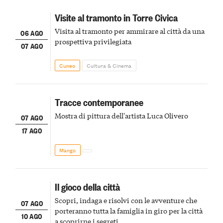
Visite al tramonto in Torre Civica
Visita al tramonto per ammirare al città da una
06 AGO
prospettiva privilegiata
07 AGO
Cuneo
Cultura & Cinema
Tracce contemporanee
Mostra di pittura dell'artista Luca Olivero
07 AGO
17 AGO
Mango
Il gioco della città
Scopri, indaga e risolvi con le avventure che
07 AGO
porteranno tutta la famiglia in giro per la città
10 AGO
a scoprirne i segreti