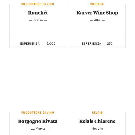
PRODUTTORE DI VINO
BOTTEGA
Runchét
Karver Wine Shop
— Treiso —
— Alba —
15.00€
25€
ESPERIENZA —
ESPERIENZA —
PRODUTTORE DI VINO
RELAIS
Borgogno Rivata
Relais Chiarene
— La Morra —
— Novello —