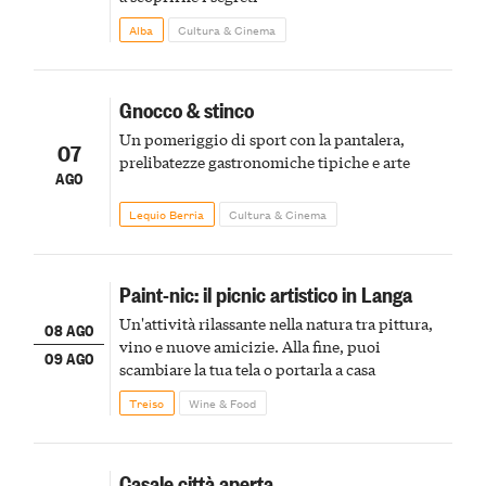
Alba
Cultura & Cinema
Gnocco & stinco
Un pomeriggio di sport con la pantalera,
07
prelibatezze gastronomiche tipiche e arte
AGO
Lequio Berria
Cultura & Cinema
Paint-nic: il picnic artistico in Langa
Un'attività rilassante nella natura tra pittura,
08 AGO
vino e nuove amicizie. Alla fine, puoi
09 AGO
scambiare la tua tela o portarla a casa
Treiso
Wine & Food
Casale città aperta