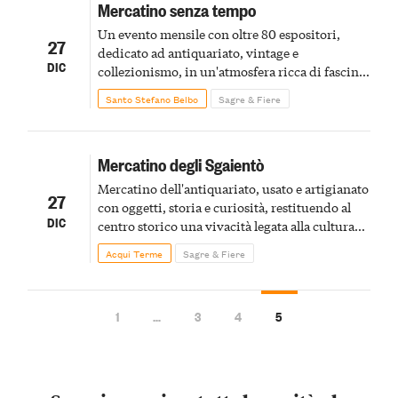
Mercatino senza tempo
Un evento mensile con oltre 80 espositori,
27
dedicato ad antiquariato, vintage e
DIC
collezionismo, in un'atmosfera ricca di fascino
e memoria
Santo Stefano Belbo
Sagre & Fiere
Mercatino degli Sgaientò
Mercatino dell'antiquariato, usato e artigianato
27
con oggetti, storia e curiosità, restituendo al
DIC
centro storico una vivacità legata alla cultura
materiale e alla scoperta di pezzi dal passato
Acqui Terme
Sagre & Fiere
1
…
3
4
5