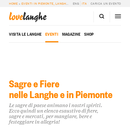
HOME
»
EVENTI IN PIEMONTE, LANGHE E ROERO
ENG
ITA
»
SAGRE & FIERE
CARICA UN EVENTO
love
langhe
VISITA LE LANGHE
EVENTI
MAGAZINE
SHOP
Sagre e Fiere
nelle Langhe e in Piemonte
Le sagre di paese animano i nostri spiriti.
Ecco quindi un elenco esaustivo di fiere,
sagre e mercati, per mangiare, bere e
festeggiare in allegria!