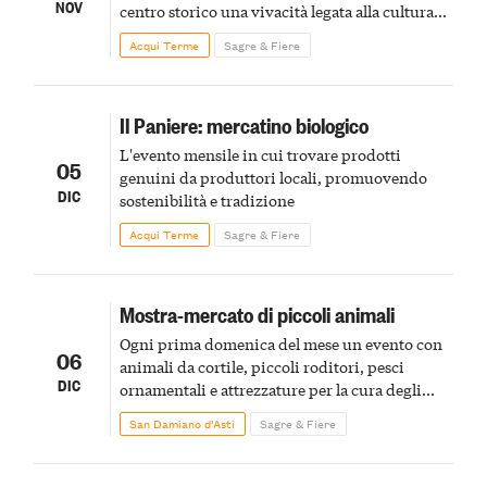
NOV
centro storico una vivacità legata alla cultura
materiale e alla scoperta di pezzi dal passato
Acqui Terme
Sagre & Fiere
Il Paniere: mercatino biologico
L'evento mensile in cui trovare prodotti
05
genuini da produttori locali, promuovendo
DIC
sostenibilità e tradizione
Acqui Terme
Sagre & Fiere
Mostra-mercato di piccoli animali
Ogni prima domenica del mese un evento con
06
animali da cortile, piccoli roditori, pesci
DIC
ornamentali e attrezzature per la cura degli
animali, ideale per famiglie e piccini
San Damiano d’Asti
Sagre & Fiere