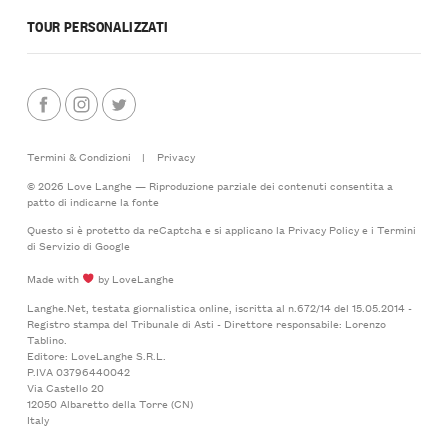
TOUR PERSONALIZZATI
Termini & Condizioni
|
Privacy
© 2026 Love Langhe — Riproduzione parziale dei contenuti consentita a
patto di indicarne la fonte
Questo si è protetto da reCaptcha e si applicano la
Privacy Policy
e i
Termini
di Servizio
di Google
Made with
by LoveLanghe
Langhe.Net, testata giornalistica online, iscritta al n.672/14 del 15.05.2014 -
Registro stampa del Tribunale di Asti - Direttore responsabile: Lorenzo
Tablino.
Editore: LoveLanghe S.R.L.
P.IVA 03796440042
Via Castello 20
12050 Albaretto della Torre (CN)
Italy