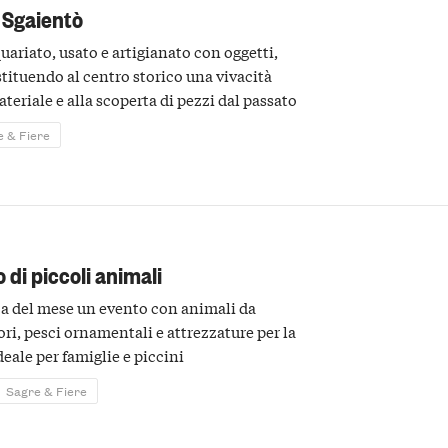
 Sgaientò
uariato, usato e artigianato con oggetti,
estituendo al centro storico una vivacità
ateriale e alla scoperta di pezzi dal passato
e & Fiere
di piccoli animali
 del mese un evento con animali da
tori, pesci ornamentali e attrezzature per la
deale per famiglie e piccini
Sagre & Fiere