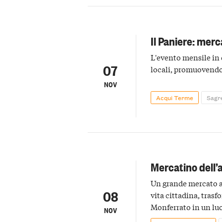
Il Paniere: merc
L'evento mensile in 
07
locali, promuovendo 
NOV
Acqui Terme
Sagr
Mercatino dell’
Un grande mercato al
08
vita cittadina, tras
Monferrato in un luo
NOV