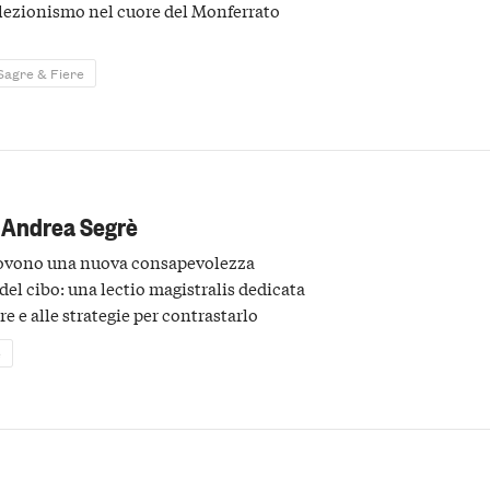
llezionismo nel cuore del Monferrato
Sagre & Fiere
: Andrea Segrè
ovono una nuova consapevolezza
del cibo: una lectio magistralis dedicata
e e alle strategie per contrastarlo
e