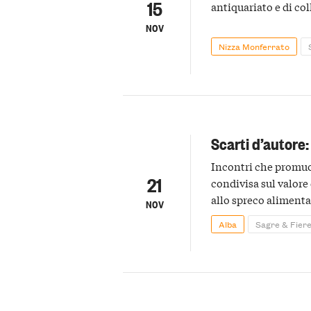
15
antiquariato e di co
NOV
Nizza Monferrato
Scarti d’autore
Incontri che promu
21
condivisa sul valore 
allo spreco alimentar
NOV
Alba
Sagre & Fier