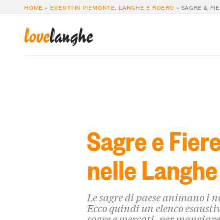
HOME
»
EVENTI IN PIEMONTE, LANGHE E ROERO
»
SAGRE & FI
love
langhe
Sagre e Fier
nelle Langhe
Le sagre di paese animano i no
Ecco quindi un elenco esaustivo
sagre e mercati, per mangiare,