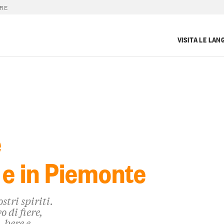
ERE
VISITA LE LAN
e
 e in Piemonte
stri spiriti.
 di fiere,
 bere e