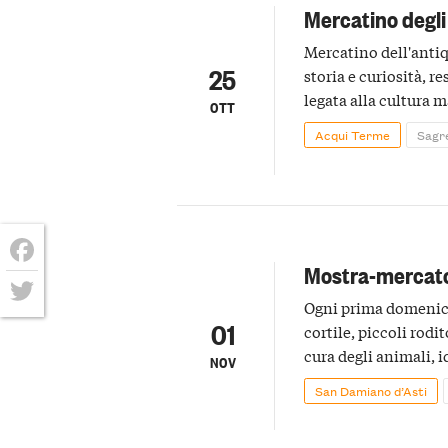
Mercatino degli
Mercatino dell'antiq
25
storia e curiosità, r
legata alla cultura m
OTT
Acqui Terme
Sagr
Mostra-mercato 
Facebook
Ogni prima domenica
Twitter
01
cortile, piccoli rodi
cura degli animali, i
NOV
San Damiano d’Asti