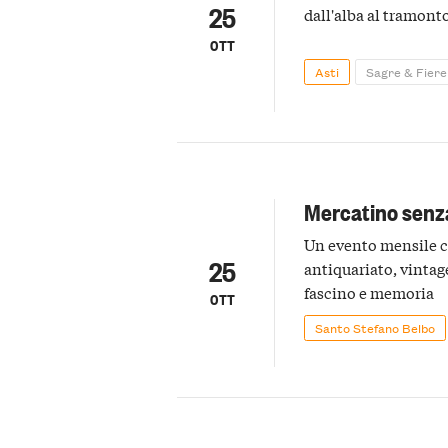
25
dall'alba al tramont
OTT
Asti
Sagre & Fiere
Mercatino sen
Un evento mensile co
25
antiquariato, vintag
fascino e memoria
OTT
Santo Stefano Belbo