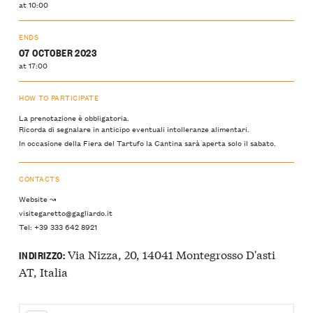
at 10:00
ENDS
07 OCTOBER 2023
at 17:00
HOW TO PARTICIPATE
La prenotazione è obbligatoria.
Ricorda di segnalare in anticipo eventuali intolleranze alimentari.
In occasione della Fiera del Tartufo la Cantina sarà aperta solo il sabato.
CONTACTS
Website ↝
visitegaretto@gagliardo.it
Tel: +39 333 642 8921
Via Nizza, 20, 14041 Montegrosso D'asti
INDIRIZZO:
AT, Italia