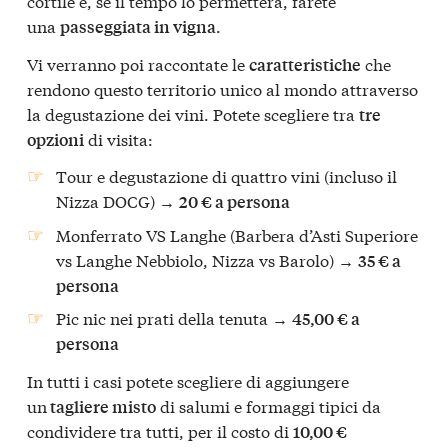
cortile e, se il tempo lo permetterà, farete
una
.
passeggiata in vigna
Vi verranno poi raccontate le
che
caratteristiche
rendono questo territorio unico al mondo attraverso
la degustazione dei vini. Potete scegliere tra
tre
di visita:
opzioni
Tour e degustazione di quattro vini (incluso il
Nizza DOCG) →
20 € a persona
Monferrato VS Langhe (Barbera d’Asti Superiore
vs Langhe Nebbiolo, Nizza vs Barolo) →
35 € a
persona
Pic nic nei prati della tenuta →
45,00 € a
persona
In tutti i casi potete scegliere di aggiungere
un
di salumi e formaggi tipici da
tagliere misto
condividere tra tutti, per il costo di
10,00 €