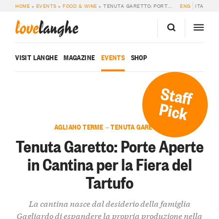
HOME
»
EVENTS
»
FOOD & WINE
»
TENUTA GARETTO: PORTE APERTE IN CANTINA PER LA FIERA DEL TARTUFO
ENG
ITA
love
langhe
VISIT LANGHE
MAGAZINE
EVENTS
SHOP
Staff
Pick
AGLIANO TERME — TENUTA GARETTO
Tenuta Garetto: Porte Aperte
in Cantina per la Fiera del
Tartufo
La cantina nasce dal desiderio della famiglia
Gagliardo di espandere la propria produzione nella