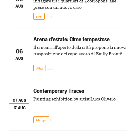
indagare tra i quartieri di Zootropolis, alle
AUG
prese con un nuovo caso
Bra
Arena d’estate: Cime tempestose
Il cinema all'aperto della città propone la nuova
06
trasposizione del capolavoro di Emily Brontë
AUG
Alba
Contemporary Traces
Painting exhibition by artist Luca Olivero
07 AUG
17 AUG
Mango