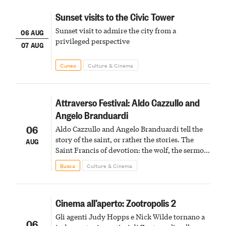
Sunset visits to the Civic Tower
Sunset visit to admire the city from a
06 AUG
privileged perspective
07 AUG
Cuneo
Culture & Cinema
Attraverso Festival: Aldo Cazzullo and
Angelo Branduardi
06
Aldo Cazzullo and Angelo Branduardi tell the
story of the saint, or rather the stories. The
AUG
Saint Francis of devotion: the wolf, the sermon
to the birds, the stigmata
Busca
Culture & Cinema
Cinema all’aperto: Zootropolis 2
Gli agenti Judy Hopps e Nick Wilde tornano a
06