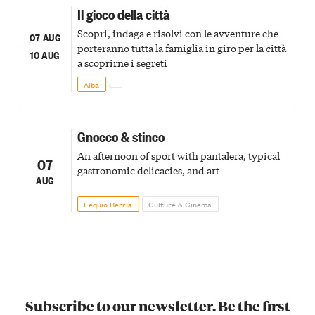
Il gioco della città
Scopri, indaga e risolvi con le avventure che
07 AUG
porteranno tutta la famiglia in giro per la città
10 AUG
a scoprirne i segreti
Alba
Gnocco & stinco
An afternoon of sport with pantalera, typical
07
gastronomic delicacies, and art
AUG
Lequio Berria
Culture & Cinema
Subscribe to our newsletter. Be the first