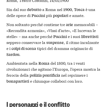
Roma, Teatro Costanzi, 14/01/1900
Sin dal suo
a Roma nel
,
è una
debutto
1900
Tosca
delle opere di
più
e amate.
Puccini
popolari
Non soltanto perché contiene tre
memorabili –
arie
«Recondita armonia», «Vissi d’arte», «E lucevan le
stelle» – ma anche perché
e i suoi
Puccini
librettisti
seppero conservare la
, il ritmo incalzante
suspense
e i
tipici del dramma originario di
colpi di scena
.
Sardou
Ambientata nella
del 1800, tra i venti
Roma
rivoluzionari che agitano l’Europa, l’opera mostra la
ferocia della
nel reprimere i
polizia pontificia
e chiunque collabori con loro.
bonapartisti
I personaggi e il conflitto