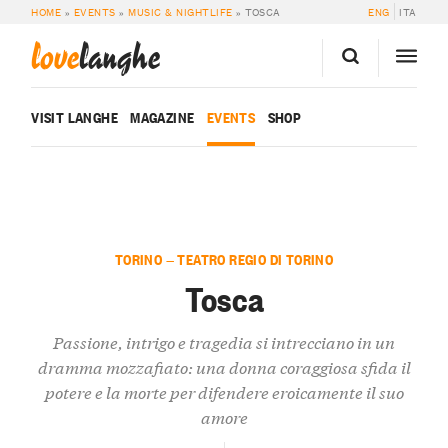
HOME
»
EVENTS
»
MUSIC & NIGHTLIFE
»
TOSCA
ENG
ITA
love
langhe
VISIT LANGHE
MAGAZINE
EVENTS
SHOP
TORINO — TEATRO REGIO DI TORINO
Tosca
Passione, intrigo e tragedia si intrecciano in un
dramma mozzafiato: una donna coraggiosa sfida il
potere e la morte per difendere eroicamente il suo
amore