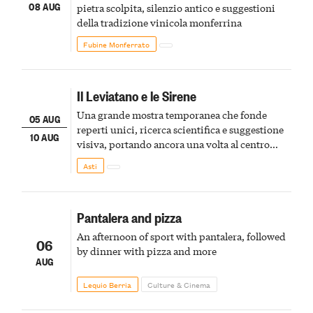
08 AUG
pietra scolpita, silenzio antico e suggestioni
della tradizione vinicola monferrina
Fubine Monferrato
Il Leviatano e le Sirene
Una grande mostra temporanea che fonde
05 AUG
reperti unici, ricerca scientifica e suggestione
10 AUG
visiva, portando ancora una volta al centro
della scena le meraviglie del passato astigiano
Asti
Pantalera and pizza
An afternoon of sport with pantalera, followed
06
by dinner with pizza and more
AUG
Lequio Berria
Culture & Cinema