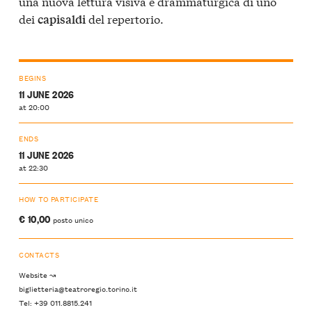
una nuova lettura visiva e drammaturgica di uno
dei
del repertorio.
capisaldi
BEGINS
11 JUNE 2026
at 20:00
ENDS
11 JUNE 2026
at 22:30
HOW TO PARTICIPATE
€ 10,00
posto unico
CONTACTS
Website ↝
biglietteria@teatroregio.torino.it
Tel: +39 011.8815.241