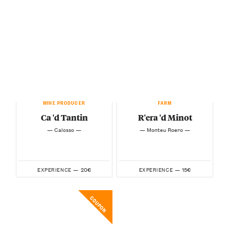
WINE PRODUCER
FARM
Ca 'd Tantin
R'era 'd Minot
— Calosso —
— Monteu Roero —
20€
15€
EXPERIENCE —
EXPERIENCE —
COUPON