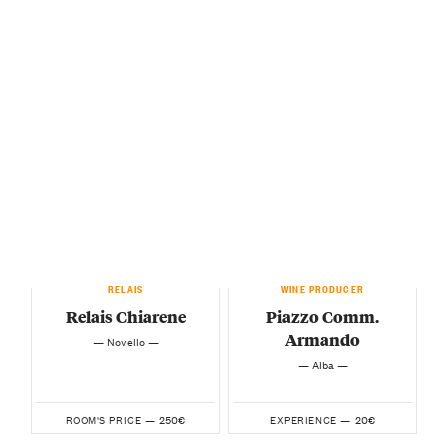
RELAIS
WINE PRODUCER
Relais Chiarene
Piazzo Comm.
Armando
— Novello —
— Alba —
250€
20€
ROOM'S PRICE —
EXPERIENCE —