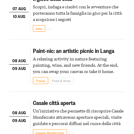
Scopri, indaga e risolvi con le avventure che
07 AUG
porteranno tutta la famiglia in giro per la città
10 AUG
a scoprirne i segreti
Alba
Paint-nic: an artistic picnic in Langa
A relaxing activity in nature featuring
08 AUG
painting, wine, and new friends. At the end,
09 AUG
you can swap your canvas or take it home.
Treiso
Food & Wine
Casale città aperta
Un’iniziativa che permette di riscoprire Casale
08 AUG
Monferrato attraverso aperture speciali, visite
09 AUG
guidate e percorsi diffusi nel cuore della città
Casale Monferrato