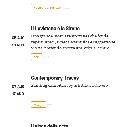
Fubine Monferrato
Il Leviatano e le Sirene
Una grande mostra temporanea che fonde
05 AUG
reperti unici, ricerca scientifica e suggestione
10 AUG
visiva, portando ancora una volta al centro
della scena le meraviglie del passato astigiano
Asti
Contemporary Traces
Painting exhibition by artist Luca Olivero
07 AUG
17 AUG
Mango
Il gioco della città