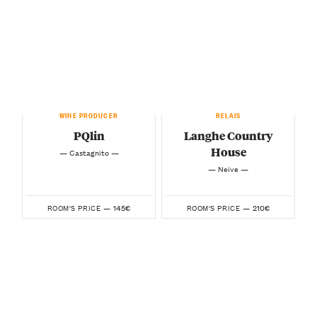
WINE PRODUCER
RELAIS
PQlin
Langhe Country
House
— Castagnito —
— Neive —
145€
210€
ROOM'S PRICE —
ROOM'S PRICE —