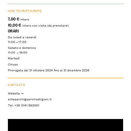
HOW TO PARTICIPATE
7,00 €
intero
10,00 €
intero con visita (da prenotare)
ORARI
Da lunedì a venerdì
11:00→17:00
Sabato e domenica
11:00 →18:00
Martedì
Chiuso
Prorogata dal 31 ottobre 2024 fino al 31 dicembre 2026
CONTACTS
Website ↝
enteparchi@parchiastigiani.it
Tel: +39 0141 592091