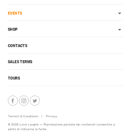
EVENTS
SHOP
CONTACTS
SALES TERMS
TOURS
Termini & Condizioni
|
Privacy
© 2026 Love Langhe — Riproduzione parziale dei contenuti consentita a
patto di indicarne la fonte