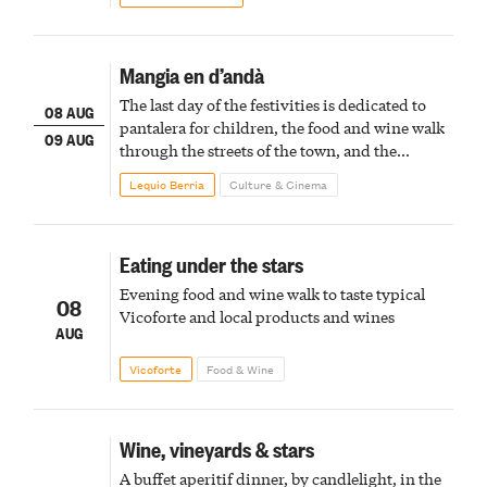
Mangia en d’andà
The last day of the festivities is dedicated to
08 AUG
pantalera for children, the food and wine walk
09 AUG
through the streets of the town, and the
fireworks finale
Lequio Berria
Culture & Cinema
Eating under the stars
Evening food and wine walk to taste typical
08
Vicoforte and local products and wines
AUG
Vicoforte
Food & Wine
Wine, vineyards & stars
A buffet aperitif dinner, by candlelight, in the