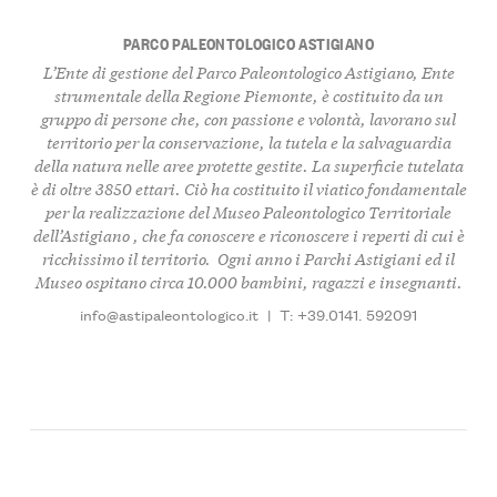
PARCO PALEONTOLOGICO ASTIGIANO
L’Ente di gestione del
Parco Paleontologico Astigiano
, Ente
strumentale della Regione Piemonte, è
costituito da un
gruppo di persone
che, con passione e volontà, l
avorano sul
territorio per la conservazione, la tutela e la salvaguardia
della natura nelle aree protette gestite
. La superficie tutelata
è di oltre
3850 ettar
i. Ciò ha costituito il viatico fondamentale
per la realizzazione del
Museo Paleontologico Territoriale
dell’Astigiano
, che fa conoscere e riconoscere i
reperti di cui è
ricchissimo il territorio
. Ogni anno i Parchi Astigiani ed il
Museo
ospitano circa 10.000 bambini, ragazzi e insegnanti
.
info@astipaleontologico.it
|
T: +39.0141. 592091