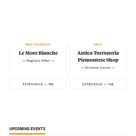
WINE PRODUCER
SHOP
Le More Bianche
Antica Torroneria
Piemontese Shop
— Magliano Alfieri —
— Grinzane Cavour —
15€
10€
EXPERIENCE —
EXPERIENCE —
UPCOMING EVENTS