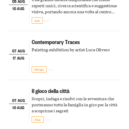
05 AUG
reperti unici, ricerca scientifica e suggestione
10 AUG
visiva, portando ancora una volta al centro
della scena le meraviglie del passato astigiano
Asti
Contemporary Traces
Painting exhibition by artist Luca Olivero
07 AUG
17 AUG
Mango
Il gioco della città
Scopri, indaga e risolvi con le avventure che
07 AUG
porteranno tutta la famiglia in giro per la città
10 AUG
a scoprirne i segreti
Alba