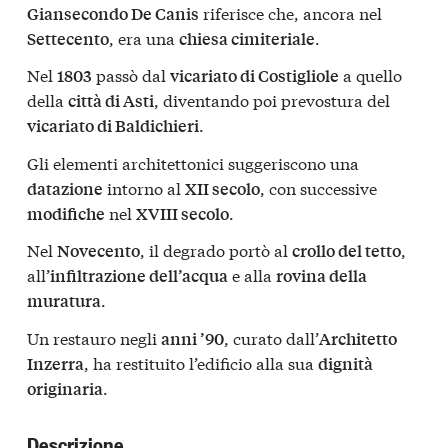
riferisce che, ancora nel
Giansecondo De Canis
, era una
.
Settecento
chiesa cimiteriale
Nel
passò dal
a quello
1803
vicariato di Costigliole
della
, diventando poi prevostura del
città di Asti
.
vicariato di Baldichieri
Gli elementi architettonici suggeriscono una
intorno al
, con successive
datazione
XII secolo
nel
.
modifiche
XVIII secolo
Nel
, il degrado portò al
,
Novecento
crollo del tetto
all’
e alla
infiltrazione dell’acqua
rovina della
.
muratura
Un restauro negli
, curato dall’
anni ’90
Architetto
, ha restituito l’edificio alla sua
Inzerra
dignità
.
originaria
Descrizione