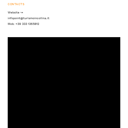
CONTACTS
Website ↝
infopoint@turismoincollina.it
Mob: +39 333 1365812