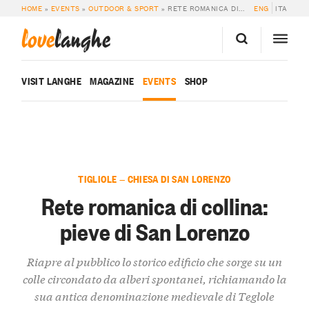
HOME
»
EVENTS
»
OUTDOOR & SPORT
»
RETE ROMANICA DI COLLINA: PIEVE DI SAN LORENZO
ENG
ITA
love
langhe
VISIT LANGHE
MAGAZINE
EVENTS
SHOP
TIGLIOLE — CHIESA DI SAN LORENZO
Rete romanica di collina:
pieve di San Lorenzo
Riapre al pubblico lo storico edificio che sorge su un
colle circondato da alberi spontanei, richiamando la
sua antica denominazione medievale di Teglole