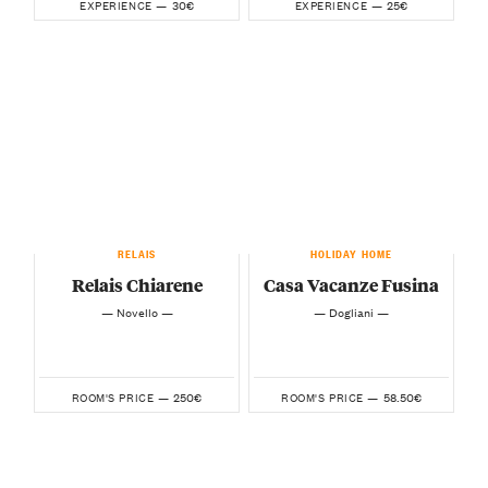
30€
25€
EXPERIENCE —
EXPERIENCE —
RELAIS
HOLIDAY HOME
Relais Chiarene
Casa Vacanze Fusina
— Novello —
— Dogliani —
250€
58.50€
ROOM'S PRICE —
ROOM'S PRICE —