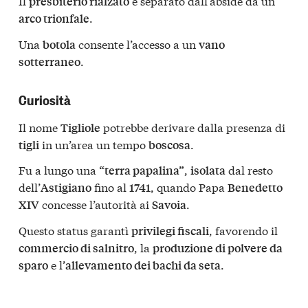
Il
è separato dall’abside da un
presbiterio rialzato
.
arco trionfale
Una
consente l’accesso a un
botola
vano
.
sotterraneo
Curiosità
Il nome
potrebbe derivare dalla presenza di
Tigliole
in un’area un tempo
.
tigli
boscosa
Fu a lungo una
,
dal resto
“terra papalina”
isolata
dell’
fino al
, quando Papa
Astigiano
1741
Benedetto
concesse l’autorità ai
.
XIV
Savoia
Questo status garantì
, favorendo il
privilegi fiscali
, la
commercio di salnitro
produzione di polvere da
e l’
.
sparo
allevamento dei bachi da seta