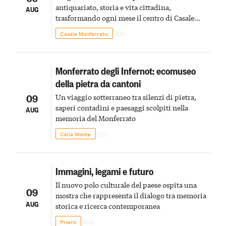
antiquariato, storia e vita cittadina,
AUG
trasformando ogni mese il centro di Casale
Monferrato in un luogo di scoperta e racconto
Casale Monferrato
Monferrato degli Infernot: ecomuseo
della pietra da cantoni
09
Un viaggio sotterraneo tra silenzi di pietra,
saperi contadini e paesaggi scolpiti nella
AUG
memoria del Monferrato
Cella Monte
Immagini, legami e futuro
Il nuovo polo culturale del paese ospita una
09
mostra che rappresenta il dialogo tra memoria
AUG
storica e ricerca contemporanea
Priero