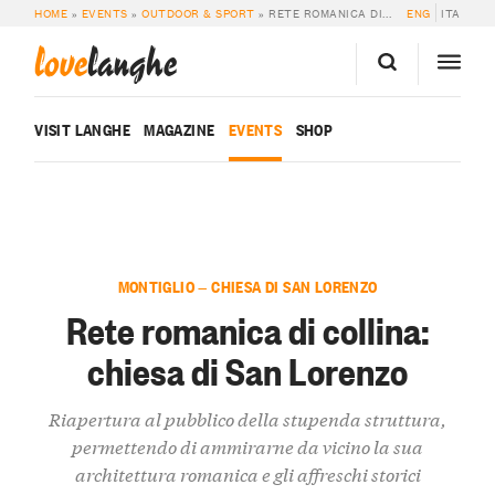
HOME
»
EVENTS
»
OUTDOOR & SPORT
»
RETE ROMANICA DI COLLINA: CHIESA DI SAN LORENZO
ENG
ITA
love
langhe
VISIT LANGHE
MAGAZINE
EVENTS
SHOP
MONTIGLIO — CHIESA DI SAN LORENZO
Rete romanica di collina:
chiesa di San Lorenzo
Riapertura al pubblico della stupenda struttura,
permettendo di ammirarne da vicino la sua
architettura romanica e gli affreschi storici