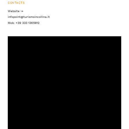
CONTACTS
Website ↝
infopoint@turismoincollina.it
Mob: +39 333 1365812