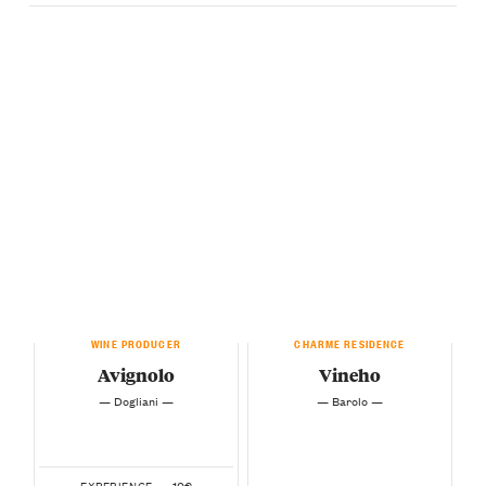
WINE PRODUCER
CHARME RESIDENCE
Avignolo
Vineho
— Dogliani —
— Barolo —
10€
EXPERIENCE —