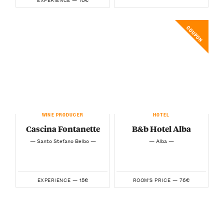
COUPON
WINE PRODUCER
HOTEL
Cascina Fontanette
B&b Hotel Alba
— Santo Stefano Belbo —
— Alba —
15€
76€
EXPERIENCE —
ROOM'S PRICE —