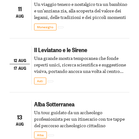
Un viaggio tenero e nostalgico tra un bambino
11
e un’anziana zia, alla scoperta del valore dei
AUG
legami, delle tradizioni e dei piccoli momenti
Monesiglio
Il Leviatano e le Sirene
Una grande mostra temporanea che fonde
12 AUG
reperti unici, ricerca scientifica e suggestione
17 AUG
visiva, portando ancora una volta al centro
della scena le meraviglie del passato astigiano
Asti
Alba Sotterranea
Un tour guidato da un archeologo
13
professionista per un itinerario con tre tappe
AUG
del percorso archeologico cittadino
Alba