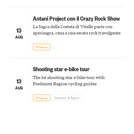
Antani Project con il Crazy Rock Show
La Sagra della Costata di Vitello parte con
13
aperisagra, cena e una serata rock travolgente
AUG
Priocca
Shooting star e-bike tour
The 1st shooting star e-bike tour with
13
Piedmont Region cycling guides
AUG
Priocca
Outdoor & Sport