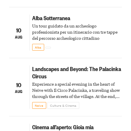
Alba Sotterranea
Un tour guidato da un archeologo
10
professionista per un itinerario con tre tappe
AUG
del percorso archeologico cittadino
Alba
Landscapes and Beyond: The Palacinka
Circus
10
Experience a special evening in the heart of
Neive with Il Circo Palacinka, a traveling show
AUG
through the streets of the village. At the end,
Cascina Fonda Winery will offer a tasting of
Neive
Culture & Cinema
two sparkling wines.
Cinema all’aperto: Gioia mia