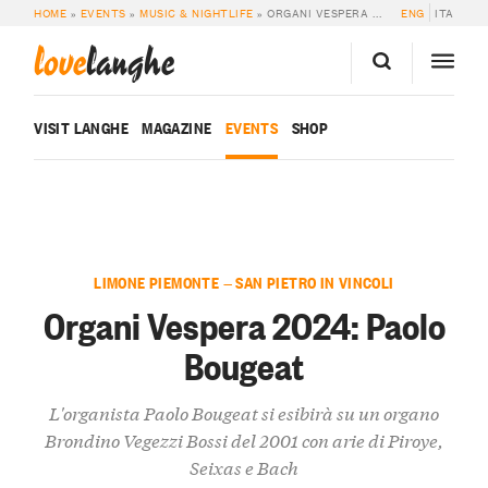
HOME
»
EVENTS
»
MUSIC & NIGHTLIFE
»
ORGANI VESPERA 2024: PAOLO BOUGEAT
ENG
ITA
love
langhe
VISIT LANGHE
MAGAZINE
EVENTS
SHOP
LIMONE PIEMONTE — SAN PIETRO IN VINCOLI
Organi Vespera 2024: Paolo
Bougeat
L'organista Paolo Bougeat si esibirà su un organo
Brondino Vegezzi Bossi del 2001 con arie di Piroye,
Seixas e Bach