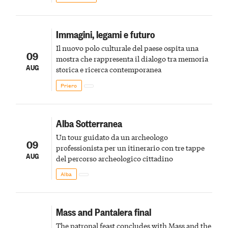
Immagini, legami e futuro
Il nuovo polo culturale del paese ospita una
09
mostra che rappresenta il dialogo tra memoria
AUG
storica e ricerca contemporanea
Priero
Alba Sotterranea
Un tour guidato da un archeologo
09
professionista per un itinerario con tre tappe
AUG
del percorso archeologico cittadino
Alba
Mass and Pantalera final
The patronal feast concludes with Mass and the