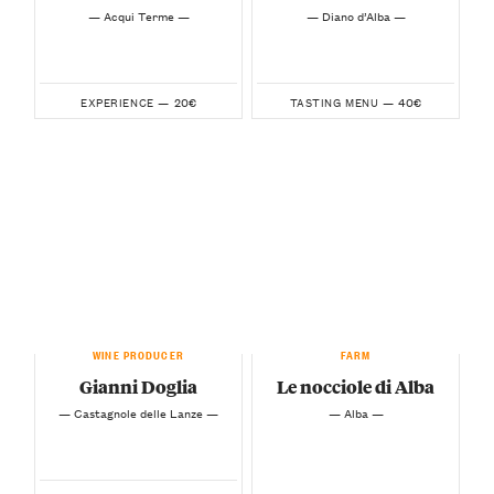
— Acqui Terme —
— Diano d’Alba —
20€
40€
EXPERIENCE —
TASTING MENU —
WINE PRODUCER
FARM
Gianni Doglia
Le nocciole di Alba
— Castagnole delle Lanze —
— Alba —