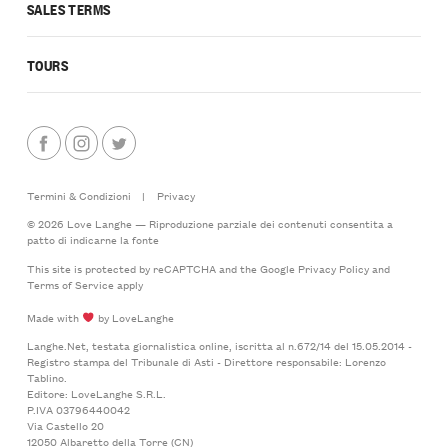
SALES TERMS
TOURS
Termini & Condizioni
|
Privacy
© 2026 Love Langhe — Riproduzione parziale dei contenuti consentita a
patto di indicarne la fonte
This site is protected by reCAPTCHA and the Google
Privacy Policy
and
Terms of Service
apply
Made with
by LoveLanghe
Langhe.Net, testata giornalistica online, iscritta al n.672/14 del 15.05.2014 -
Registro stampa del Tribunale di Asti - Direttore responsabile: Lorenzo
Tablino.
Editore: LoveLanghe S.R.L.
P.IVA 03796440042
Via Castello 20
12050 Albaretto della Torre (CN)