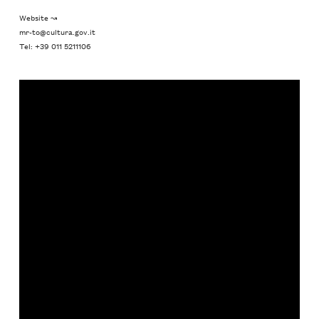
Website ↝
mr-to@cultura.gov.it
Tel: +39 011 5211106