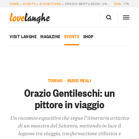
HOME
»
EVENTS
»
EXHIBITIONS
»
ORAZIO GENTILESCHI: UN PITTORE IN VIAGGIO
ENG
ITA
love
langhe
VISIT LANGHE
MAGAZINE
EVENTS
SHOP
TORINO — MUSEI REALI
Orazio Gentileschi: un
pittore in viaggio
Un racconto espositivo che segue l’itinerario artistico
di un maestro del Seicento, mettendo in luce il
legame tra viaggio, trasformazione stilistica e