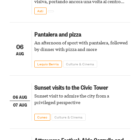
visiva, portando ancora una volta al centro
della scena le meraviglie del passato astigiano
Asti
Pantalera and pizza
An afternoon of sport with pantalera, followed
06
by dinner with pizza and more
AUG
Lequio Berria
Culture & Cinema
Sunset visits to the Civic Tower
Sunset visit to admire the city from a
06 AUG
privileged perspective
07 AUG
Cuneo
Culture & Cinema
Attraverso Festival: Aldo Cazzullo and