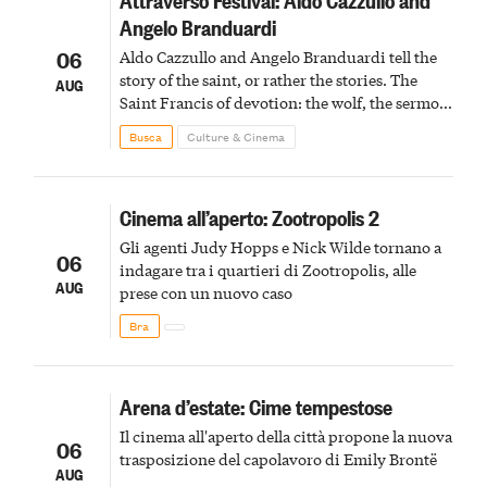
Angelo Branduardi
06
Aldo Cazzullo and Angelo Branduardi tell the
story of the saint, or rather the stories. The
AUG
Saint Francis of devotion: the wolf, the sermon
to the birds, the stigmata
Busca
Culture & Cinema
Cinema all’aperto: Zootropolis 2
Gli agenti Judy Hopps e Nick Wilde tornano a
06
indagare tra i quartieri di Zootropolis, alle
AUG
prese con un nuovo caso
Bra
Arena d’estate: Cime tempestose
Il cinema all'aperto della città propone la nuova
06
trasposizione del capolavoro di Emily Brontë
AUG