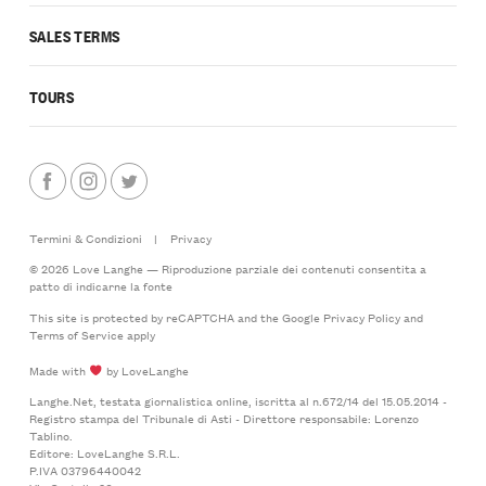
SALES TERMS
TOURS
Termini & Condizioni
|
Privacy
© 2026 Love Langhe — Riproduzione parziale dei contenuti consentita a
patto di indicarne la fonte
This site is protected by reCAPTCHA and the Google
Privacy Policy
and
Terms of Service
apply
Made with
by LoveLanghe
Langhe.Net, testata giornalistica online, iscritta al n.672/14 del 15.05.2014 -
Registro stampa del Tribunale di Asti - Direttore responsabile: Lorenzo
Tablino.
Editore: LoveLanghe S.R.L.
P.IVA 03796440042