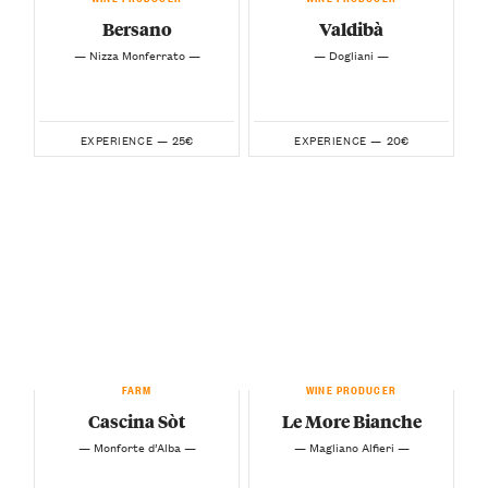
Bersano
Valdibà
— Nizza Monferrato —
— Dogliani —
25€
20€
EXPERIENCE —
EXPERIENCE —
FARM
WINE PRODUCER
Cascina Sòt
Le More Bianche
— Monforte d’Alba —
— Magliano Alfieri —