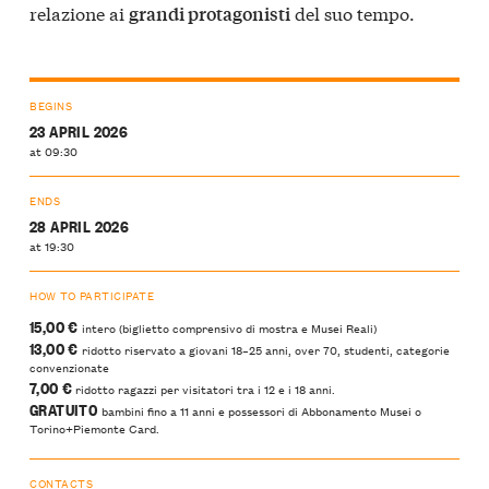
relazione ai
del suo tempo.
grandi protagonisti
BEGINS
23 APRIL 2026
at 09:30
ENDS
28 APRIL 2026
at 19:30
HOW TO PARTICIPATE
15,00 €
intero (biglietto comprensivo di mostra e Musei Reali)
13,00 €
ridotto riservato a giovani 18–25 anni, over 70, studenti, categorie
convenzionate
7,00 €
ridotto ragazzi per visitatori tra i 12 e i 18 anni.
GRATUITO
bambini fino a 11 anni e possessori di Abbonamento Musei o
Torino+Piemonte Card.
CONTACTS