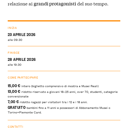
relazione ai
del suo tempo.
grandi protagonisti
INIZIA
23 APRILE 2026
alle 09:30
FINISCE
28 APRILE 2026
alle 19:30
COME PARTECIPARE
15,00 €
intero (biglietto comprensivo di mostra e Musei Reali)
13,00 €
ridotto riservato a giovani 18–25 anni, over 70, studenti, categorie
convenzionate
7,00 €
ridotto ragazzi per visitatori tra i 12 e i 18 anni.
GRATUITO
bambini fino a 11 anni e possessori di Abbonamento Musei o
Torino+Piemonte Card.
CONTATTI