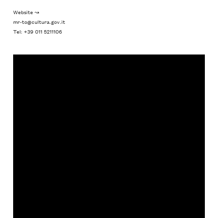
Website ↝
mr-to@cultura.gov.it
Tel: +39 011 5211106