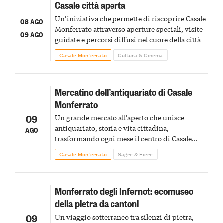
Casale città aperta
Un’iniziativa che permette di riscoprire Casale
08 AGO
Monferrato attraverso aperture speciali, visite
09 AGO
guidate e percorsi diffusi nel cuore della città
Casale Monferrato
Cultura & Cinema
Mercatino dell’antiquariato di Casale
Monferrato
09
Un grande mercato all’aperto che unisce
antiquariato, storia e vita cittadina,
AGO
trasformando ogni mese il centro di Casale
Monferrato in un luogo di scoperta e racconto
Casale Monferrato
Sagre & Fiere
Monferrato degli Infernot: ecomuseo
della pietra da cantoni
09
Un viaggio sotterraneo tra silenzi di pietra,