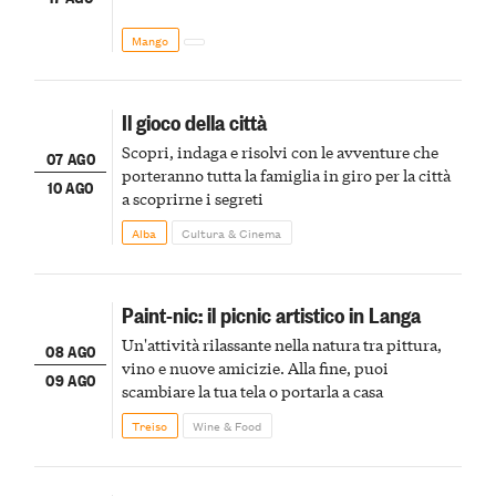
Mango
Il gioco della città
Scopri, indaga e risolvi con le avventure che
07 AGO
porteranno tutta la famiglia in giro per la città
10 AGO
a scoprirne i segreti
Alba
Cultura & Cinema
Paint-nic: il picnic artistico in Langa
Un'attività rilassante nella natura tra pittura,
08 AGO
vino e nuove amicizie. Alla fine, puoi
09 AGO
scambiare la tua tela o portarla a casa
Treiso
Wine & Food