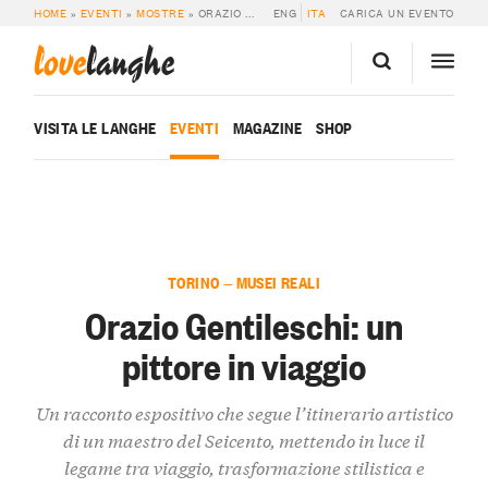
HOME
»
EVENTI
»
MOSTRE
»
ORAZIO GENTILESCHI: UN PITTORE IN VIAGGIO
ENG
ITA
CARICA UN EVENTO
love
langhe
VISITA LE LANGHE
EVENTI
MAGAZINE
SHOP
TORINO — MUSEI REALI
Orazio Gentileschi: un
pittore in viaggio
Un racconto espositivo che segue l’itinerario artistico
di un maestro del Seicento, mettendo in luce il
legame tra viaggio, trasformazione stilistica e