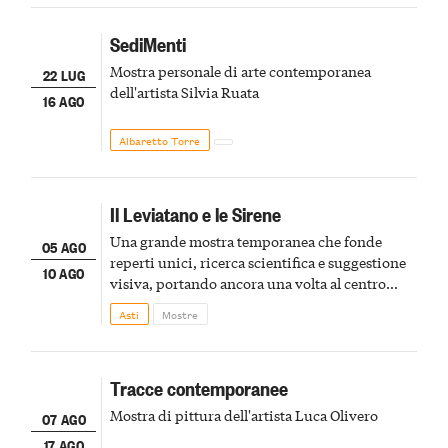
SediMenti
Mostra personale di arte contemporanea
22 LUG
dell'artista Silvia Ruata
16 AGO
Albaretto Torre
Il Leviatano e le Sirene
Una grande mostra temporanea che fonde
05 AGO
reperti unici, ricerca scientifica e suggestione
10 AGO
visiva, portando ancora una volta al centro
della scena le meraviglie del passato astigiano
Asti
Mostre
Tracce contemporanee
Mostra di pittura dell'artista Luca Olivero
07 AGO
17 AGO