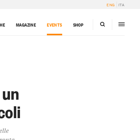
ENG
ITA
GHE
MAGAZINE
EVENTS
SHOP
 un
coli
elle
pronta