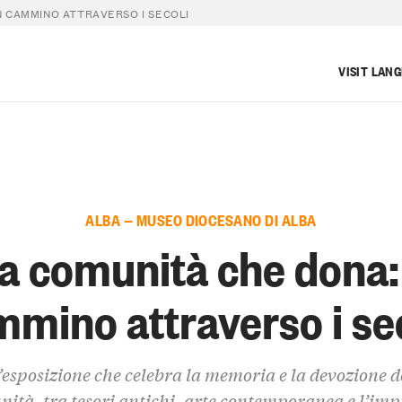
N CAMMINO ATTRAVERSO I SECOLI
VISIT LAN
ALBA — MUSEO DIOCESANO DI ALBA
a comunità che dona:
mino attraverso i se
esposizione che celebra la memoria e la devozione d
ità, tra tesori antichi, arte contemporanea e l’im