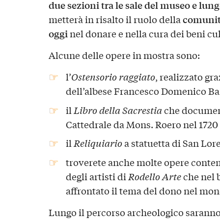
due sezioni tra le sale del museo e lun
comunità
metterà in risalto il ruolo della
oggi
nel donare e nella cura dei beni cul
Alcune delle opere in mostra sono:
l’
Ostensorio raggiato
, realizzato gr
dell’albese Francesco Domenico Ba
il
Libro della Sacrestia
che documenta
Cattedrale da Mons. Roero nel 1720
il
Reliquiario
a statuetta di San Lor
troverete anche molte opere contem
degli artisti di
Rodello Arte
che nel 
affrontato il tema del dono nel m
Lungo il percorso archeologico saranno