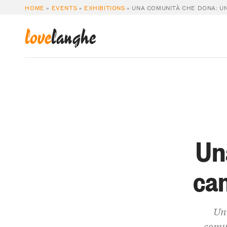
HOME
»
EVENTS
»
EXHIBITIONS
»
UNA COMUNITÀ CHE DONA: U
love
langhe
Un
cam
Un’
comun