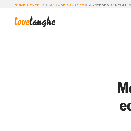
HOME
»
EVENTS
»
CULTURE & CINEMA
»
MONFERRATO DEGLI IN
love
langhe
Mo
e