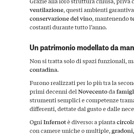
Grazie alla loro struttura chiusa, priva 
ventilazione
, questi ambienti garantiva
conservazione del vino
t
, mantenendo
costanti durante tutto l’anno.
Un patrimonio modellato da man
Non si tratta solo di spazi funzionali, 
contadina
.
Furono realizzati per lo più tra la seco
Novecento
famigl
primi decenni del
da
strumenti semplici e competenze tram
differenti, dettate dal gusto e dalle nec
Infernot
circol
Ogni
è diverso: a pianta
gradoni
con camere uniche o multiple,