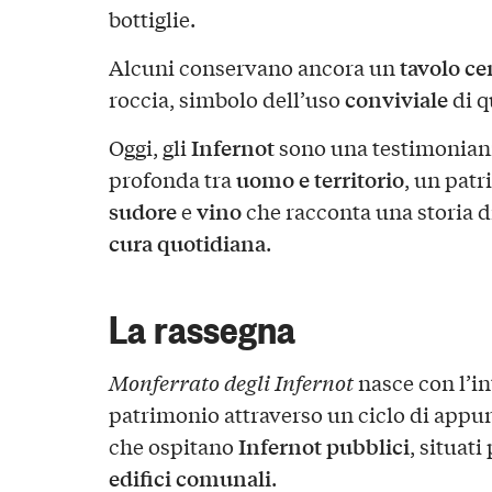
bottiglie.
tavolo ce
Alcuni conservano ancora un
conviviale
roccia, simbolo dell’uso
di q
Infernot
Oggi, gli
sono una testimonianz
uomo e territorio
profonda tra
, un patr
sudore
vino
e
che racconta una storia d
cura quotidiana
.
La rassegna
Monferrato degli Infernot
nasce con l’in
patrimonio attraverso un ciclo di appu
Infernot pubblici
che ospitano
, situat
edifici comunali
.