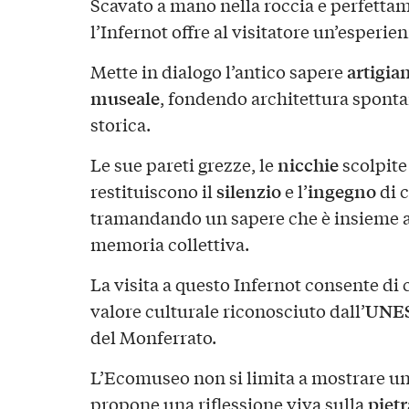
Scavato a mano nella roccia e perfettame
l’Infernot offre al visitatore un’esperie
artigia
Mette in dialogo l’antico sapere
museale
, fondendo architettura spont
storica.
nicchie
Le sue pareti grezze, le
scolpite
silenzio
ingegno
restituiscono il
e l’
di c
tramandando un sapere che è insieme a
memoria collettiva.
La visita a questo Infernot consente d
UNE
valore culturale riconosciuto dall’
del Monferrato.
L’Ecomuseo non si limita a mostrare u
pietr
propone una riflessione viva sulla