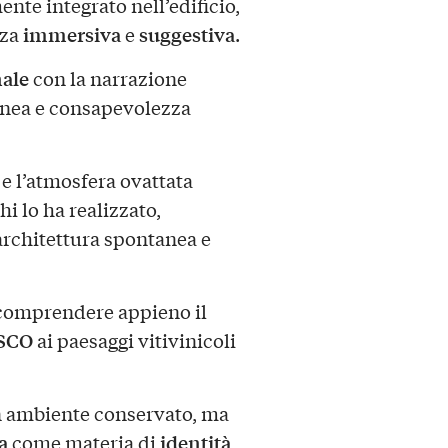
nte integrato nell’edificio,
immersiva
suggestiva
nza
e
.
nale
con la narrazione
anea e consapevolezza
 e l’atmosfera ovattata
hi lo ha realizzato,
rchitettura spontanea e
i comprendere appieno il
SCO
ai paesaggi vitivinicoli
n ambiente conservato, ma
a
identità
come materia di
,