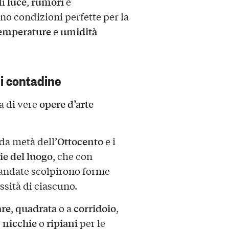
luce
rumori
di
,
e
no condizioni perfette per la
emperature
umidità
e
i contadine
opere d’arte
ma di vere
Ottocento
nda metà dell’
e i
ie del luogo
, che con
andate scolpirono forme
essità di ciascuno.
are
quadrata
corridoio
,
o a
,
nicchie
ripiani
,
o
per le