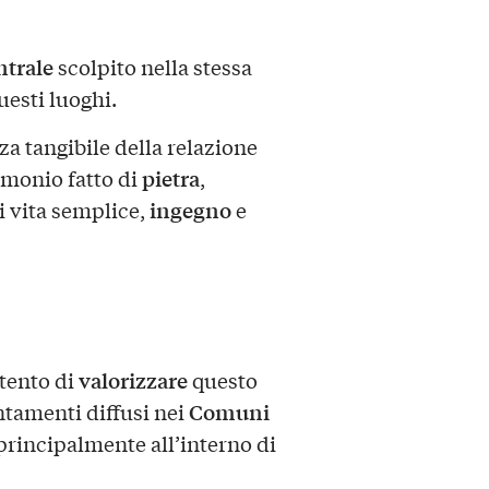
ntrale
scolpito nella stessa
uesti luoghi.
a tangibile della relazione
pietra
imonio fatto di
,
ingegno
i vita semplice,
e
valorizzare
tento di
questo
Comuni
ntamenti diffusi nei
i principalmente all’interno di