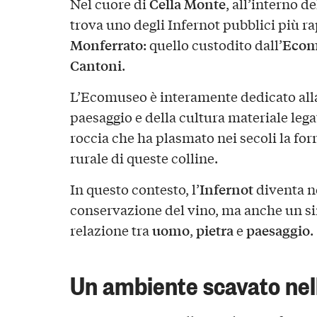
Cella Monte
Nel cuore di
, all’interno d
trova uno degli Infernot pubblici più r
Monferrato
Ecomu
: quello custodito dall’
Cantoni
.
L’Ecomuseo è interamente dedicato alla
paesaggio e della cultura materiale lega
roccia che ha plasmato nei secoli la for
rurale di queste colline.
Infernot
In questo contesto, l’
diventa n
conservazione del vino, ma anche un s
uomo
pietra
paesaggio
relazione tra
,
e
.
Un ambiente scavato ne