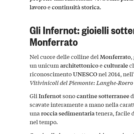
lavoro
continuità storica
e
.
Gli Infernot: gioielli sott
Monferrato
Monferrato
Nel cuore delle colline del
,
architettonico
culturale
un unicum
e
ch
UNESCO
riconoscimento
nel 2014, nell
Vitivinicoli del Piemonte: Langhe‑Roero
Infernot
cantine sotterranee
Gli
sono
d
scavate interamente a mano nella carat
roccia sedimentaria
una
tenera, facile
nel tempo.