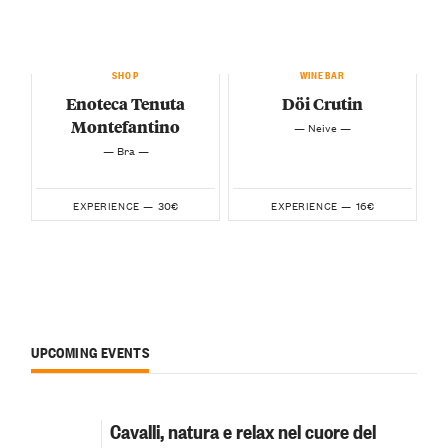
SHOP
WINEBAR
Enoteca Tenuta
Döi Crutin
Montefantino
— Neive —
— Bra —
30€
16€
EXPERIENCE —
EXPERIENCE —
UPCOMING EVENTS
Cavalli, natura e relax nel cuore del