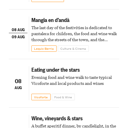
Mangia en d’andà
The last day of the festivities is dedicated to
08 AUG
pantalera for children, the food and wine walk
09 AUG
through the streets of the town, and the
fireworks finale
Lequio Berria
Culture & Cinema
Eating under the stars
Evening food and wine walk to taste typical
08
Vicoforte and local products and wines
AUG
Vicoforte
Food & Wine
Wine, vineyards & stars
A buffet aperitif dinner, by candlelight, in the