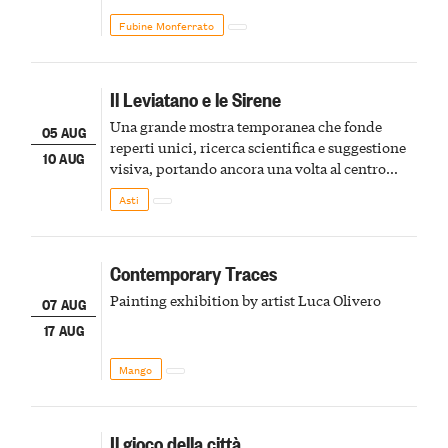
Fubine Monferrato
Il Leviatano e le Sirene
Una grande mostra temporanea che fonde
05 AUG
reperti unici, ricerca scientifica e suggestione
10 AUG
visiva, portando ancora una volta al centro
della scena le meraviglie del passato astigiano
Asti
Contemporary Traces
Painting exhibition by artist Luca Olivero
07 AUG
17 AUG
Mango
Il gioco della città