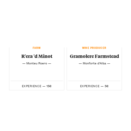
FARM
WINE PRODUCER
R'era 'd Minot
Gramolere Farmstead
— Monteu Roero —
— Monforte d’Alba —
15€
5€
EXPERIENCE —
EXPERIENCE —