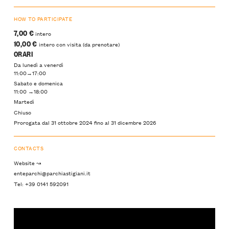
HOW TO PARTICIPATE
7,00 €
intero
10,00 €
intero con visita (da prenotare)
ORARI
Da lunedì a venerdì
11:00→17:00
Sabato e domenica
11:00 →18:00
Martedì
Chiuso
Prorogata dal 31 ottobre 2024 fino al 31 dicembre 2026
CONTACTS
Website ↝
enteparchi@parchiastigiani.it
Tel: +39 0141 592091