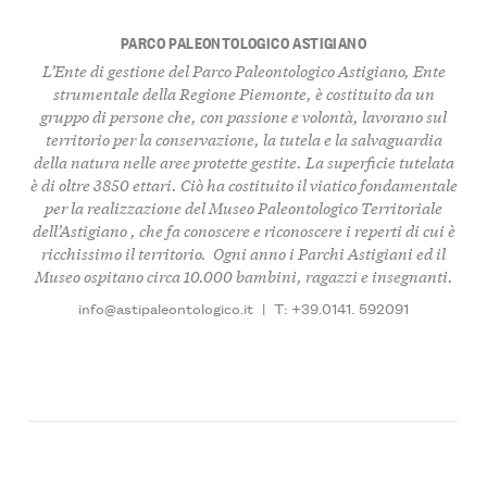
PARCO PALEONTOLOGICO ASTIGIANO
L’Ente di gestione del
Parco Paleontologico Astigiano
, Ente
strumentale della Regione Piemonte, è
costituito da un
gruppo di persone
che, con passione e volontà, l
avorano sul
territorio per la conservazione, la tutela e la salvaguardia
della natura nelle aree protette gestite
. La superficie tutelata
è di oltre
3850 ettar
i. Ciò ha costituito il viatico fondamentale
per la realizzazione del
Museo Paleontologico Territoriale
dell’Astigiano
, che fa conoscere e riconoscere i
reperti di cui è
ricchissimo il territorio
. Ogni anno i Parchi Astigiani ed il
Museo
ospitano circa 10.000 bambini, ragazzi e insegnanti
.
info@astipaleontologico.it
|
T: +39.0141. 592091