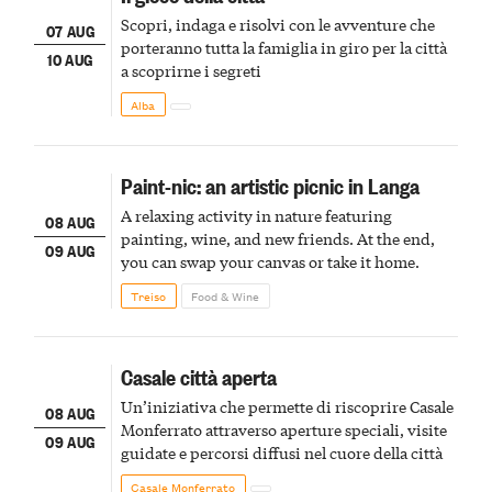
Scopri, indaga e risolvi con le avventure che
07 AUG
porteranno tutta la famiglia in giro per la città
10 AUG
a scoprirne i segreti
Alba
Paint-nic: an artistic picnic in Langa
A relaxing activity in nature featuring
08 AUG
painting, wine, and new friends. At the end,
09 AUG
you can swap your canvas or take it home.
Treiso
Food & Wine
Casale città aperta
Un’iniziativa che permette di riscoprire Casale
08 AUG
Monferrato attraverso aperture speciali, visite
09 AUG
guidate e percorsi diffusi nel cuore della città
Casale Monferrato