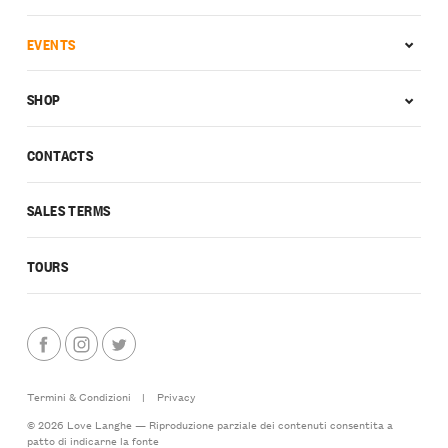
EVENTS
SHOP
CONTACTS
SALES TERMS
TOURS
Termini & Condizioni
|
Privacy
© 2026 Love Langhe — Riproduzione parziale dei contenuti consentita a
patto di indicarne la fonte