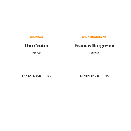
WINEBAR
WINE PRODUCER
Döi Crutin
Francis Borgogno
— Neive —
— Barolo —
16€
15€
EXPERIENCE —
EXPERIENCE —