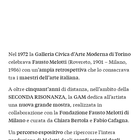
Nel
la
1972
Galleria Civica d’Arte Moderna di Torino
celebrava
(Rovereto, 1901 – Milano,
Fausto Melotti
1986) con un’
che lo consacrava
ampia retrospettiva
tra i
.
maestri dell’arte italiana
A oltre
di distanza, nell’ambito della
cinquant’anni
, la
dedica all’artista
SECONDA RISONANZA
GAM
una
, realizzata in
nuova grande mostra
collaborazione con la
Fondazione Fausto Melotti di
e curata da
e
.
Milano
Chiara Bertola
Fabio Cafagna
Un
che ripercorre l’intera
percorso espositivo
produzione di Melotti dagli
esordi astratti degli