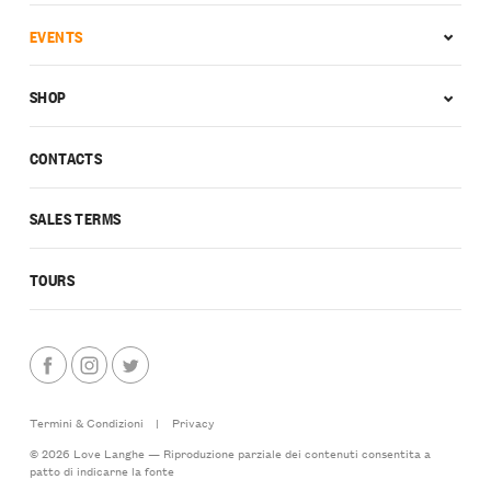
EVENTS
SHOP
CONTACTS
SALES TERMS
TOURS
Termini & Condizioni
|
Privacy
© 2026 Love Langhe — Riproduzione parziale dei contenuti consentita a
patto di indicarne la fonte