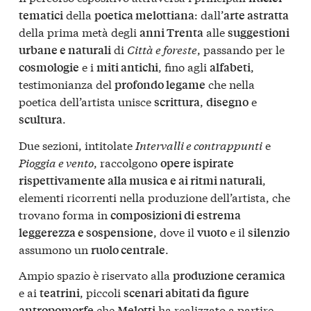
della
: dall’
tematici
poetica melottiana
arte astratta
della prima metà degli
alle
anni Trenta
suggestioni
di
Città e foreste
, passando per le
urbane e naturali
e i
, fino agli
,
cosmologie
miti antichi
alfabeti
testimonianza del
che nella
profondo legame
poetica dell’artista unisce
,
e
scrittura
disegno
.
scultura
Due sezioni, intitolate
Intervalli e contrappunti
e
Pioggia e vento
, raccolgono
opere ispirate
,
rispettivamente alla musica e ai ritmi naturali
elementi ricorrenti nella produzione dell’artista, che
trovano forma in
composizioni di estrema
, dove il
e il
leggerezza e sospensione
vuoto
silenzio
assumono un
.
ruolo centrale
Ampio spazio è riservato alla
produzione ceramica
e ai
, piccoli
teatrini
scenari abitati da figure
che
ha realizzato a partire
antropomorfe
Melotti