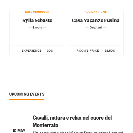
WINE PRODUCER
HOLIDAY HOME
Sylla Sebaste
Casa Vacanze Fusina
— Barolo —
— Dogliani —
30€
58.50€
EXPERIENCE —
ROOM'S PRICE —
UPCOMING EVENTS
Cavalli, natura e relax nel cuore del
Monferrato
10 MAY
Un soggiorno speciale per farvi gustare i sapori