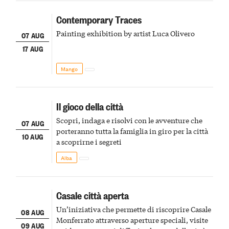
Contemporary Traces
Painting exhibition by artist Luca Olivero
07 AUG
17 AUG
Mango
Il gioco della città
Scopri, indaga e risolvi con le avventure che
07 AUG
porteranno tutta la famiglia in giro per la città
10 AUG
a scoprirne i segreti
Alba
Casale città aperta
Un’iniziativa che permette di riscoprire Casale
08 AUG
Monferrato attraverso aperture speciali, visite
09 AUG