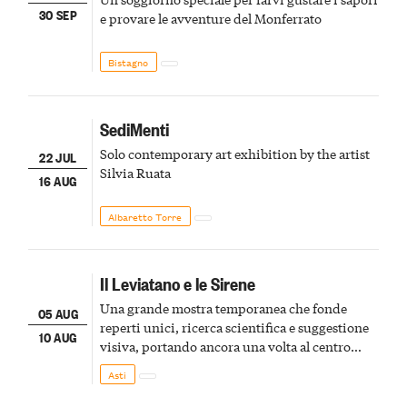
30 SEP
e provare le avventure del Monferrato
Bistagno
SediMenti
Solo contemporary art exhibition by the artist
22 JUL
Silvia Ruata
16 AUG
Albaretto Torre
Il Leviatano e le Sirene
Una grande mostra temporanea che fonde
05 AUG
reperti unici, ricerca scientifica e suggestione
10 AUG
visiva, portando ancora una volta al centro
della scena le meraviglie del passato astigiano
Asti