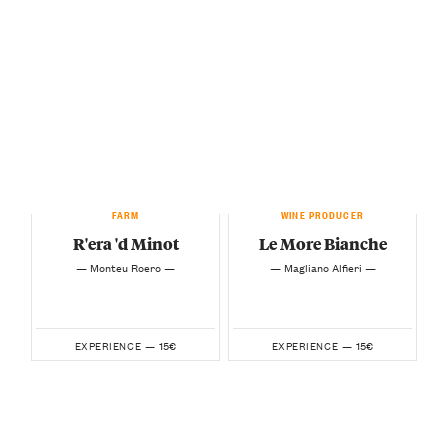
FARM
WINE PRODUCER
R'era 'd Minot
Le More Bianche
— Monteu Roero —
— Magliano Alfieri —
15€
15€
EXPERIENCE —
EXPERIENCE —