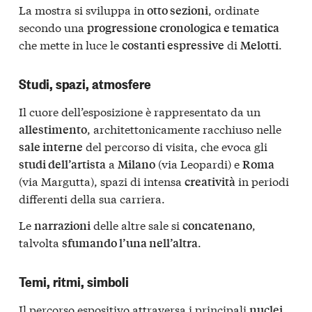
La mostra si sviluppa in
, ordinate
otto sezioni
secondo una
progressione cronologica e tematica
che mette in luce le
di
.
costanti espressive
Melotti
Studi, spazi, atmosfere
Il cuore dell’esposizione è rappresentato da un
, architettonicamente racchiuso nelle
allestimento
del percorso di visita, che evoca gli
sale interne
a
(via Leopardi) e
studi dell’artista
Milano
Roma
(via Margutta), spazi di intensa
in periodi
creatività
differenti della sua carriera.
Le
delle altre sale si
,
narrazioni
concatenano
talvolta
.
sfumando l’una nell’altra
Temi, ritmi, simboli
Il percorso espositivo attraversa i principali
nuclei