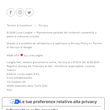
Termini & Condizioni
|
Privacy
© 2026 Love Langhe — Riproduzione parziale dei contenuti consentita a
patto di indicarne la fonte
Questo si è protetto da reCaptcha e si applicano la
Privacy Policy
e i
Termini
di Servizio
di Google
Made with
by LoveLanghe
Langhe.Net, testata giornalistica online, iscritta al n.672/14 del 15.05.2014 -
Registro stampa del Tribunale di Asti - Direttore responsabile: Lorenzo
Tablino.
Editore: LoveLanghe S.R.L.
P.IVA 03796440042
Via Castello 20
12050 Albaretto della Torre (CN)
Italy
Le tue preferenze relative alla privacy