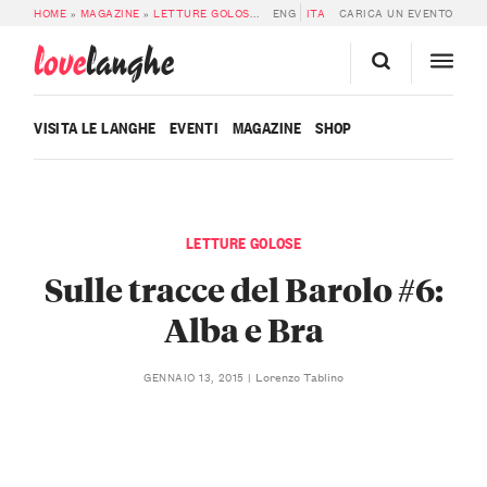
HOME
»
MAGAZINE
»
LETTURE GOLOSE
»
SULLE TRACCE DEL BAROLO #6: ALB
ENG
ITA
CARICA UN EVENTO
love
langhe
VISITA LE LANGHE
EVENTI
MAGAZINE
SHOP
LETTURE GOLOSE
Sulle tracce del Barolo #6:
Alba e Bra
Lorenzo Tablino
GENNAIO 13, 2015