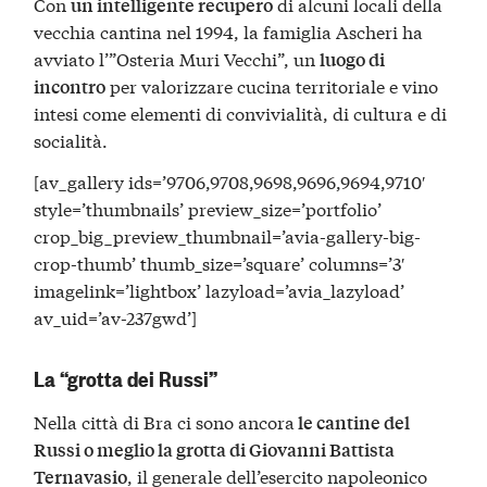
Con
di alcuni locali della
un intelligente recupero
vecchia cantina nel 1994, la famiglia Ascheri ha
avviato l’”Osteria Muri Vecchi”, un
luogo di
per valorizzare cucina territoriale e vino
incontro
intesi come elementi di convivialità, di cultura e di
socialità.
[av_gallery ids=’9706,9708,9698,9696,9694,9710′
style=’thumbnails’ preview_size=’portfolio’
crop_big_preview_thumbnail=’avia-gallery-big-
crop-thumb’ thumb_size=’square’ columns=’3′
imagelink=’lightbox’ lazyload=’avia_lazyload’
av_uid=’av-237gwd’]
La “grotta dei Russi”
Nella città di Bra ci sono ancora
le cantine del
Russi o meglio la grotta di Giovanni Battista
, il generale dell’esercito napoleonico
Ternavasio