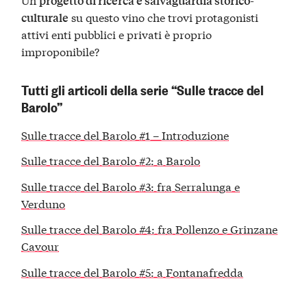
progetto di ricerca e salvaguardia storico-
su questo vino che trovi protagonisti
culturale
attivi enti pubblici e privati è proprio
improponibile?
Tutti gli articoli della serie “Sulle tracce del
Barolo”
Sulle tracce del Barolo #1 – Introduzione
Sulle tracce del Barolo #2: a Barolo
Sulle tracce del Barolo #3: fra Serralunga e
Verduno
Sulle tracce del Barolo #4: fra Pollenzo e Grinzane
Cavour
Sulle tracce del Barolo #5: a Fontanafredda