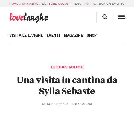
HOME
»
MAGAZINE
»
LETTURE GOLOSE
»
UNA VISITA IN CANTINA DA SYLLA S
ENG
ITA
CARICA UN EVENTO
love
langhe
VISITA LE LANGHE
EVENTI
MAGAZINE
SHOP
LETTURE GOLOSE
Una visita in cantina da
Sylla Sebaste
Ilenia Colucci
MAGGIO 29, 2014