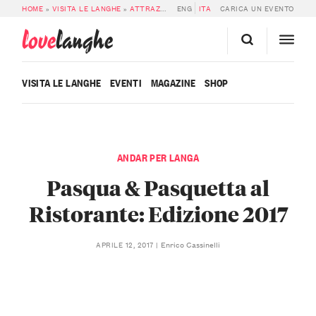
HOME
»
VISITA LE LANGHE
»
ATTRAZIONI
»
ENG
PASQUA & PASQUETTA AL RISTORAN
ITA
CARICA UN EVENTO
love
langhe
VISITA LE LANGHE
EVENTI
MAGAZINE
SHOP
ANDAR PER LANGA
Pasqua & Pasquetta al
Ristorante: Edizione 2017
Enrico Cassinelli
APRILE 12, 2017