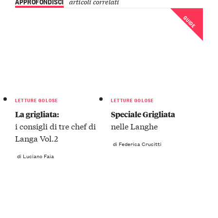
APPROFONDISCI
articoli correlati
GUIDE
LETTURE GOLOSE
LETTURE GOLOSE
La grigliata:
Speciale Grigliata
i consigli di tre chef di
nelle Langhe
Langa Vol.2
di Federica Crucitti
di Luciano Faia