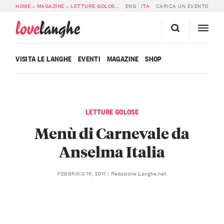
HOME
»
MAGAZINE
»
LETTURE GOLOSE
»
MENÙ DI CARNEVALE DA ANSELMA IT
ENG
ITA
CARICA UN EVENTO
love
langhe
VISITA LE LANGHE
EVENTI
MAGAZINE
SHOP
LETTURE GOLOSE
Menù di Carnevale da
Anselma Italia
Redazione Langhe.net
FEBBRAIO 15, 2011