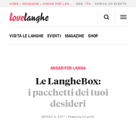
HOME
»
MAGAZINE
»
ANDAR PER LANGA
»
ENG
LE LANGHEBOX: I PACCHETTI DEI TU
ITA
CARICA UN EVENTO
love
langhe
VISITA LE LANGHE
EVENTI
MAGAZINE
SHOP
ANDAR PER LANGA
Le LangheBox:
i pacchetti dei tuoi
desideri
Federica Crucitti
MARZO 3, 2017