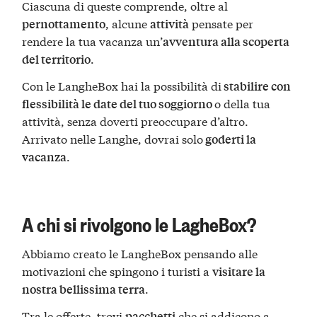
Ciascuna di queste comprende, oltre al
, alcune
pensate per
pernottamento
attività
rendere la tua vacanza un’
avventura alla scoperta
.
del territorio
Con le LangheBox hai la possibilità di
stabilire con
o della tua
flessibilità le date del tuo soggiorno
attività, senza doverti preoccupare d’altro.
Arrivato nelle Langhe, dovrai solo
goderti la
.
vacanza
A chi si rivolgono le LagheBox?
Abbiamo creato le LangheBox pensando alle
motivazioni che spingono i turisti a
visitare la
.
nostra bellissima terra
Tra le offerte, trovi
che si addicono a
pacchetti