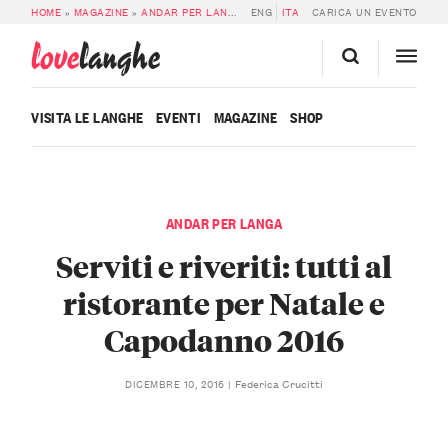
HOME
»
MAGAZINE
»
ANDAR PER LANGA
»
ENG
SERVITI E RIVERITI: TUTTI AL RI
ITA
CARICA UN EVENTO
love
langhe
VISITA LE LANGHE
EVENTI
MAGAZINE
SHOP
ANDAR PER LANGA
Serviti e riveriti: tutti al
ristorante per Natale e
Capodanno 2016
Federica Crucitti
DICEMBRE 10, 2016