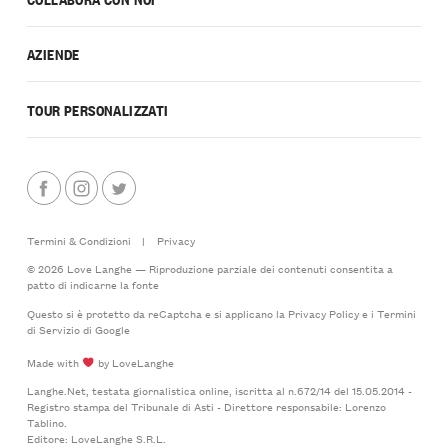
AZIENDE
TOUR PERSONALIZZATI
Termini & Condizioni
|
Privacy
© 2026 Love Langhe — Riproduzione parziale dei contenuti consentita a
patto di indicarne la fonte
Questo si è protetto da reCaptcha e si applicano la
Privacy Policy
e i
Termini
di Servizio
di Google
Made with
by LoveLanghe
Langhe.Net, testata giornalistica online, iscritta al n.672/14 del 15.05.2014 -
Registro stampa del Tribunale di Asti - Direttore responsabile: Lorenzo
Tablino.
Editore: LoveLanghe S.R.L.