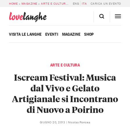
HOME
»
MAGAZINE
»
ARTE E CULTURA
»
ISCREAM FESTIVAL: MUSICA DAL VIV
ENG
ITA
CARICA UN EVENTO
love
langhe
VISITA LE LANGHE
EVENTI
MAGAZINE
SHOP
ARTE E CULTURA
Iscream Festival: Musica
dal Vivo e Gelato
Artigianale si Incontrano
di Nuovo a Poirino
Nicolas Roncea
GIUGNO 20, 2013