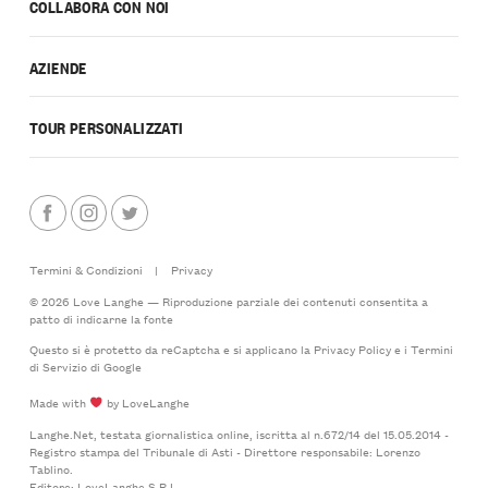
COLLABORA CON NOI
AZIENDE
TOUR PERSONALIZZATI
Termini & Condizioni
|
Privacy
© 2026 Love Langhe — Riproduzione parziale dei contenuti consentita a
patto di indicarne la fonte
Questo si è protetto da reCaptcha e si applicano la
Privacy Policy
e i
Termini
di Servizio
di Google
Made with
by LoveLanghe
Langhe.Net, testata giornalistica online, iscritta al n.672/14 del 15.05.2014 -
Registro stampa del Tribunale di Asti - Direttore responsabile: Lorenzo
Tablino.
Editore: LoveLanghe S.R.L.