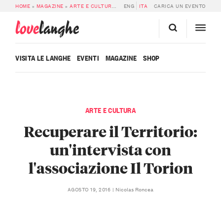
HOME
»
MAGAZINE
»
ARTE E CULTURA
»
RECUPERARE IL TERRITORIO: UN’INTE
ENG
ITA
CARICA UN EVENTO
love
langhe
VISITA LE LANGHE
EVENTI
MAGAZINE
SHOP
ARTE E CULTURA
Recuperare il Territorio:
un'intervista con
l'associazione Il Torion
Nicolas Roncea
AGOSTO 19, 2016