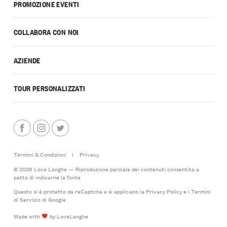
PROMOZIONE EVENTI
COLLABORA CON NOI
AZIENDE
TOUR PERSONALIZZATI
Termini & Condizioni
|
Privacy
© 2026 Love Langhe — Riproduzione parziale dei contenuti consentita a
patto di indicarne la fonte
Questo si è protetto da reCaptcha e si applicano la
Privacy Policy
e i
Termini
di Servizio
di Google
Made with
by LoveLanghe