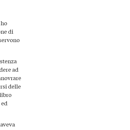
 ho
one di
 servono
istenza
edere ad
manovrare
rsi delle
libro
 ed
 aveva