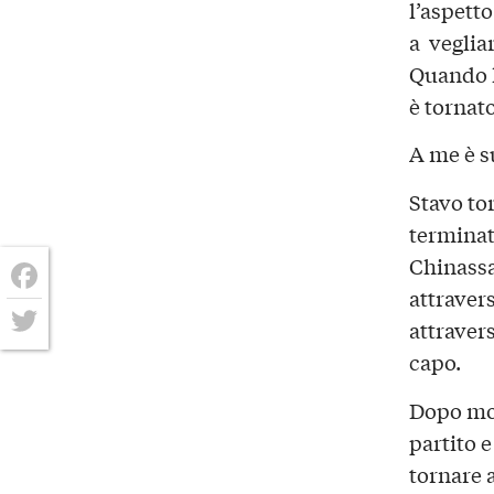
l’aspetto
a vegliar
Quando h
è tornato
A me è s
Stavo to
terminato
Chinassa
attravers
Facebook
attraver
Twitter
capo.
Dopo mol
partito 
tornare 