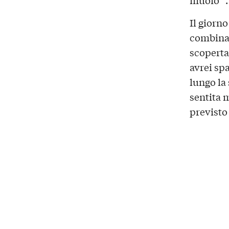
muoio “. 
Il giorn
combinat
scoperta 
avrei spa
lungo la
sentita 
previsto 