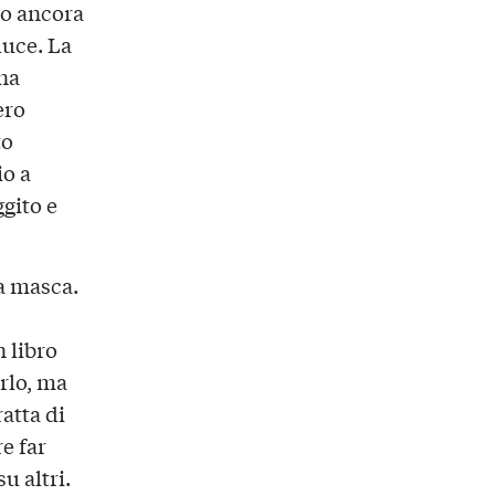
do ancora
duce. La
una
ero
to
io a
ggito e
a masca.
 libro
rlo, ma
atta di
e far
u altri.