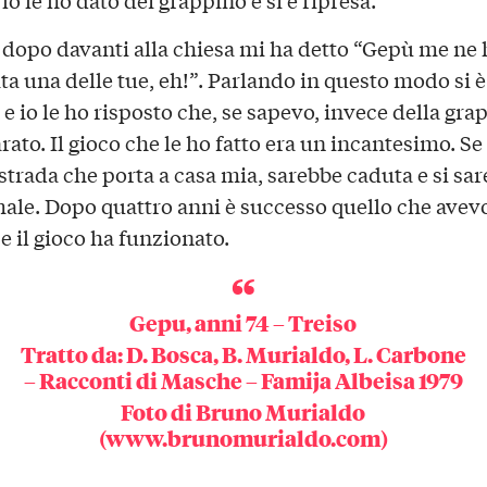
lo le ho dato dei grappino e si è ripresa.
o dopo davanti alla chiesa mi ha detto “Gepù me ne 
a una delle tue, eh!”. Parlando in questo modo si è
e io le ho risposto che, se sapevo, invece della gra
rato. Il gioco che le ho fatto era un incantesimo. S
 strada che porta a casa mia, sarebbe caduta e si sa
male. Dopo quattro anni è successo quello che avev
e il gioco ha funzionato.
Gepu, anni 74 – Treiso
Tratto da: D. Bosca, B. Murialdo, L. Carbone
– Racconti di Masche – Famija Albeisa 1979
Foto di Bruno Murialdo
(
www.brunomurialdo.com
)