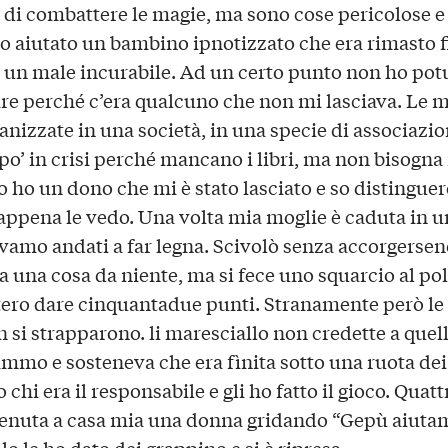
 di combattere le magie, ma sono cose pericolose e
o aiutato un bambino ipnotizzato che era rimasto fi
 un male incurabile. Ad un certo punto non ho pot
re perché c’era qualcuno che non mi lasciava. Le 
anizzate in una società, in una specie di associazio
po’ in crisi perché mancano i libri, ma non bisogna
lo ho un dono che mi è stato lasciato e so distinguer
ppena le vedo. Una volta mia moglie è caduta in u
vamo andati a far legna. Scivolò senza accorgersen
 una cosa da niente, ma si fece uno squarcio al po
tero dare cinquantadue punti. Stranamente però le
 si strapparono. li maresciallo non credette a quell
mmo e sosteneva che era fìnita sotto una ruota dei 
 chi era il responsabile e gli ho fatto il gioco. Quat
enuta a casa mia una donna gridando “Gepù aiutam