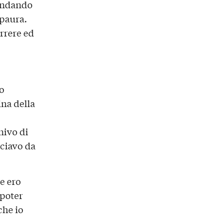
 andando
 paura.
rrere ed
o
ina della
nivo di
nciavo da
e ero
 poter
che io