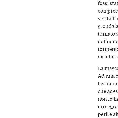
fossi st
con preci
verità l
grondaia 
tornato 
delinquen
tormenta
da allora
La masca
Ad una ce
lasciano
che ades
non lo ha
un segre
perire al