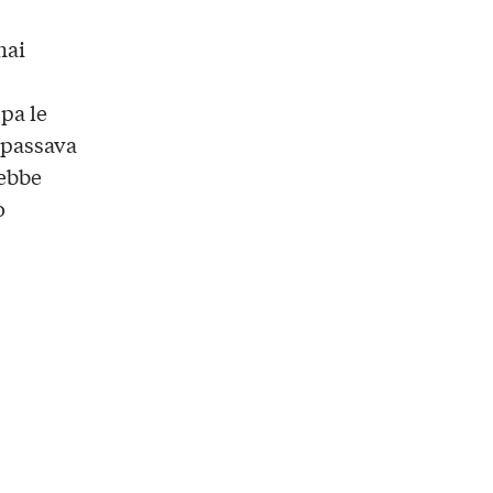
hai
ppa le
e passava
rebbe
o