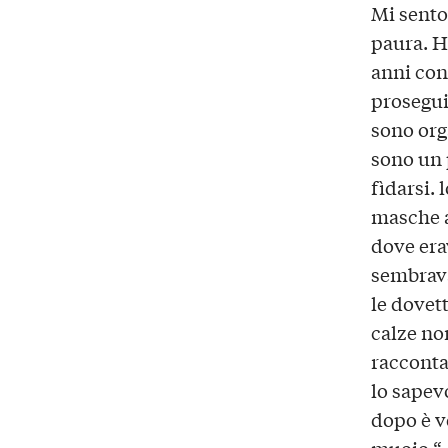
Mi sento
paura. H
anni con
prosegui
sono org
sono un 
fìdarsi. 
masche a
dove era
sembrava
le dovet
calze non
racconta
lo sapevo
dopo è v