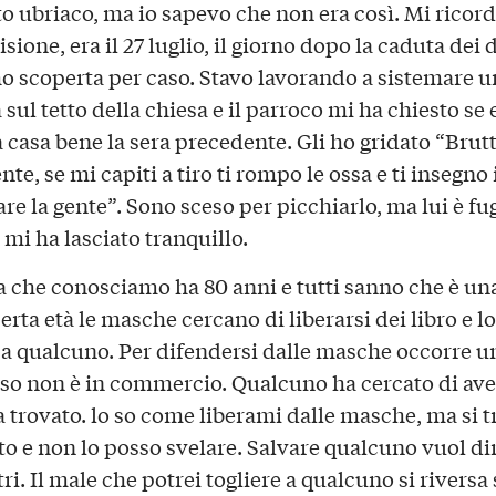
ato ubriaco, ma io sapevo che non era così. Mi ricor
sione, era il 27 luglio, il giorno dopo la caduta dei 
’ho scoperta per caso. Stavo lavorando a sistemare 
sul tetto della chiesa e il parroco mi ha chiesto se 
a casa bene la sera precedente. Gli ho gridato “Brut
te, se mi capiti a tiro ti rompo le ossa e ti insegno 
re la gente”. Sono sceso per picchiarlo, ma lui è fu
 mi ha lasciato tranquillo.
 che conosciamo ha 80 anni e tutti sanno che è un
rta età le masche cercano di liberarsi dei libro e lo
 a qualcuno. Per difendersi dalle masche occorre un
so non è in commercio. Qualcuno ha cercato di ave
 trovato. lo so come liberami dalle masche, ma si tr
to e non lo posso svelare. Salvare qualcuno vuol dir
tri. Il male che potrei togliere a qualcuno si riversa s