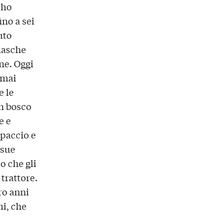
 ho
no a sei
uto
masche
ne. Oggi
 mai
e le
n bosco
e e
lpaccio e
 sue
o che gli
trattore.
tro anni
i, che