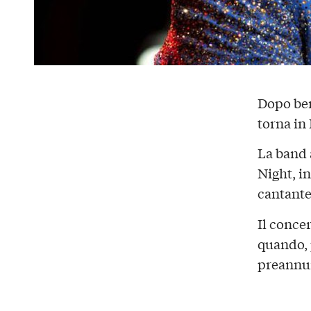
Dopo b
torna in 
La band 
Night, i
cantante 
Il concer
quando, p
preannun