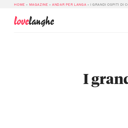
HOME
»
MAGAZINE
»
ANDAR PER LANGA
»
I GRANDI OSPITI DI C
love
langhe
I grand