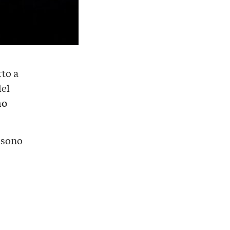
rto a
del
mo
sono