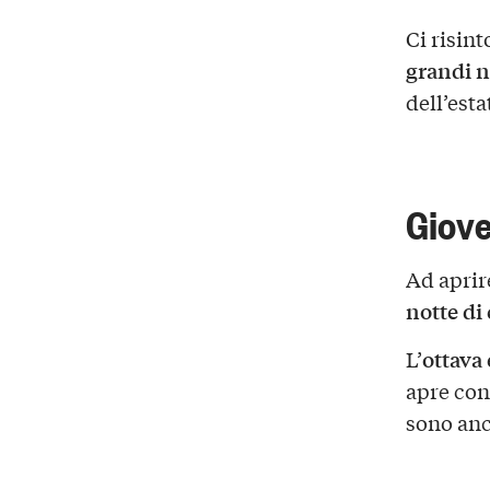
Ci risin
grandi no
dell’esta
Giove
Ad aprire
notte di
ottava 
L’
apre con
sono anc