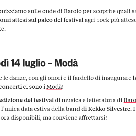
tonizziamo sulle onde di Barolo per scoprire quali 
mi attesi sul palco del festival
agri-rock più attes
te.
dì 14 luglio – Modà
l
 le danze, con gli onori e il fardello di inaugurare
 concerti
ci sono i
Modà
!
edizione del festival
di musica e letteratura di
Baro
band di Kekko Silvestre
 l’unica data estiva della
. 
ora disponibili, ma conviene affrettarsi!