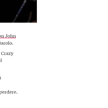
on John
Barolo.
 Crazy
l
3
perdere.