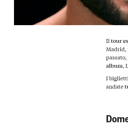
tour es
Il
Madrid, 
passato,
album
, 
I bigliet
t
andate
Domen