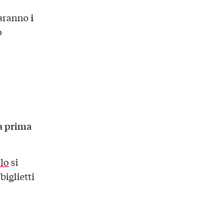
i
saranno
o
a prima
lo
si
I biglietti