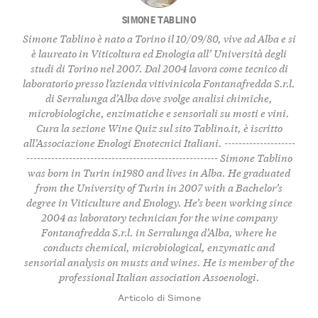
SIMONE TABLINO
Simone Tablino è nato a Torino il 10/09/80, vive ad Alba e si
è laureato in Viticoltura ed Enologia all’ Università degli
studi di Torino nel 2007. Dal 2004 lavora come tecnico di
laboratorio presso l’azienda vitivinicola Fontanafredda S.r.l.
di Serralunga d’Alba dove svolge analisi chimiche,
microbiologiche, enzimatiche e sensoriali su mosti e vini.
Cura la sezione
Wine Quiz
sul sito Tablino.it, è iscritto
all’Associazione Enologi Enotecnici Italiani. --------------------
------------------------------------------------------ Simone Tablino
was born in Turin in1980 and lives in Alba. He graduated
from the University of Turin in 2007 with a Bachelor’s
degree in Viticulture and Enology. He’s been working since
2004 as laboratory technician for the wine company
Fontanafredda S.r.l. in Serralunga d’Alba, where he
conducts chemical, microbiological, enzymatic and
sensorial analysis on musts and wines. He is member of the
professional Italian association Assoenologi.
Articolo di Simone