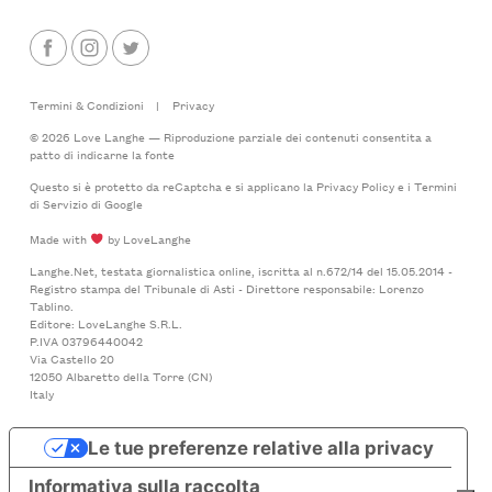
Termini & Condizioni
|
Privacy
© 2026 Love Langhe — Riproduzione parziale dei contenuti consentita a
patto di indicarne la fonte
Questo si è protetto da reCaptcha e si applicano la
Privacy Policy
e i
Termini
di Servizio
di Google
Made with
by LoveLanghe
Langhe.Net, testata giornalistica online, iscritta al n.672/14 del 15.05.2014 -
Registro stampa del Tribunale di Asti - Direttore responsabile: Lorenzo
Tablino.
Editore: LoveLanghe S.R.L.
P.IVA 03796440042
Via Castello 20
12050 Albaretto della Torre (CN)
Italy
Le tue preferenze relative alla privacy
Informativa sulla raccolta