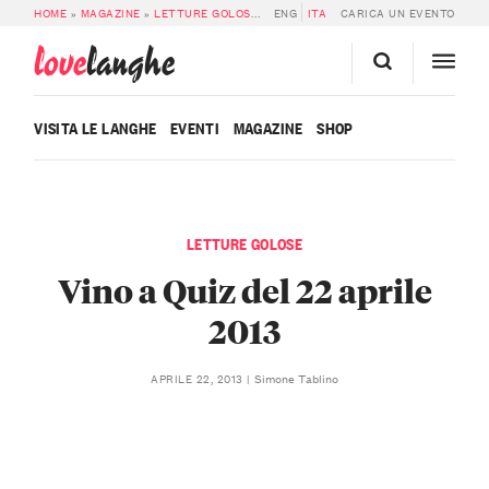
HOME
»
MAGAZINE
»
LETTURE GOLOSE
»
VINO A QUIZ DEL 22 APRILE 2013
ENG
ITA
CARICA UN EVENTO
love
langhe
VISITA LE LANGHE
EVENTI
MAGAZINE
SHOP
LETTURE GOLOSE
Vino a Quiz del 22 aprile
2013
Simone Tablino
APRILE 22, 2013