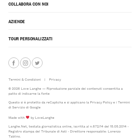
COLLABORA CON NOI
AZIENDE
TOUR PERSONALIZZATI
Termini & Condizioni
|
Privacy
© 2026 Love Langhe — Riproduzione parziale dei contenuti consentita a
patto di indicarne la fonte
Questo si è protetto da reCaptcha e si applicano la
Privacy Policy
e i
Termini
di Servizio
di Google
Made with
by LoveLanghe
Langhe.Net, testata giornalistica online, iscritta al n.672/14 del 15.05.2014 -
Registro stampa del Tribunale di Asti - Direttore responsabile: Lorenzo
Tablino.