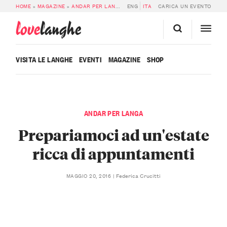
HOME
»
MAGAZINE
»
ANDAR PER LANGA
»
ENG
PREPARIAMOCI AD UN’ESTATE RICC
ITA
CARICA UN EVENTO
love
langhe
VISITA LE LANGHE
EVENTI
MAGAZINE
SHOP
ANDAR PER LANGA
Prepariamoci ad un'estate
ricca di appuntamenti
Federica Crucitti
MAGGIO 20, 2016