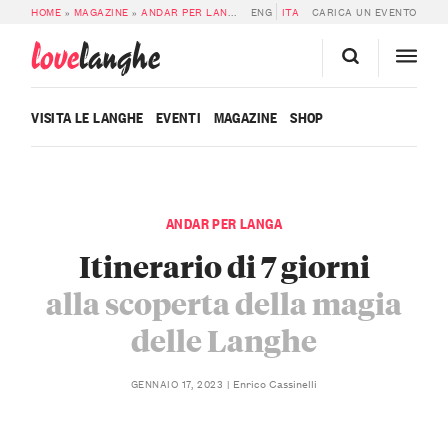
HOME
»
MAGAZINE
»
ANDAR PER LANGA
»
ENG
ITINERARIO DI 7 GIORNI ALLA SCO
ITA
CARICA UN EVENTO
love
langhe
VISITA LE LANGHE
EVENTI
MAGAZINE
SHOP
ANDAR PER LANGA
Itinerario di 7 giorni
alla scoperta della magia
delle Langhe
Enrico Cassinelli
GENNAIO 17, 2023