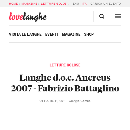
HOME
»
MAGAZINE
»
LETTURE GOLOSE
»
LANGHE D.O.C. ANCREUS 2007 – FAB
ENG
ITA
CARICA UN EVENTO
love
langhe
VISITA LE LANGHE
EVENTI
MAGAZINE
SHOP
LETTURE GOLOSE
Langhe d.o.c. Ancreus
2007 - Fabrizio Battaglino
Giorgia Gamba
OTTOBRE 11, 2011