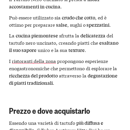
.
accostamenti in cucina
Può essere utilizzato sia
, ed è
crudo che cotto
ottimo per preparare
, sughi o
.
salse
spezzatini
La
sfrutta la
del
cucina piemontese
delicatezza
tartufo nero uncinato, creando piatti che
esaltano
unico e la sua
.
il suo sapore
texture
I
ristoranti della zona
propongono esperienze
enogastronomiche che permettono di esplorare la
attraverso la
ricchezza del prodotto
degustazione
.
di piatti tradizionali
Prezzo e dove acquistarlo
Essendo una varietà di tartufo
più diffusa e
, il Tuber Aestivum Vittadini ha un