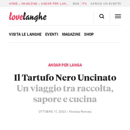
HOME
»
MAGAZINE
»
ANDAR PER LANGA
»
ENG
UN VIAGGIO TRA SAPORE, RACCOLT
ITA
CARICA UN EVENTO
love
langhe
VISITA LE LANGHE
EVENTI
MAGAZINE
SHOP
ANDAR PER LANGA
Il Tartufo Nero Uncinato
Un viaggio tra raccolta,
sapore e cucina
Nicolas Roncea
OTTOBRE 17, 2023