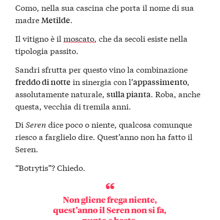
Como, nella sua cascina che porta il nome di sua
madre
.
Metilde
Il vitigno è il
moscato
, che da secoli esiste nella
tipologia passito.
Sandri sfrutta per questo vino la combinazione
in sinergia con l’
,
freddo di notte
appassimento
assolutamente naturale,
. Roba, anche
sulla pianta
questa, vecchia di tremila anni.
Di
Seren
dice poco o niente, qualcosa comunque
riesco a farglielo dire. Quest’anno non ha fatto il
Seren.
“Botrytis”? Chiedo.
Non gliene frega niente,
quest’anno il Seren non si fa,