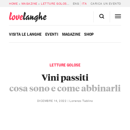
HOME
»
MAGAZINE
»
LETTURE GOLOSE
»
VINI PASSITI: COSA SONO E COME AB
ENG
ITA
CARICA UN EVENTO
love
langhe
VISITA LE LANGHE
EVENTI
MAGAZINE
SHOP
LETTURE GOLOSE
Vini passiti
cosa sono e come abbinarli
Lorenzo Tablino
DICEMBRE 14, 2022