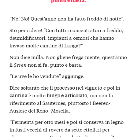
punto e basta.
“No! No! Quest’anno non ha fatto freddo di notte”.
Sto per ridere! “Con tutti i concentratori a freddo,
deumidificatori, impianti a osmosi che hanno
invaso molte cantine di Langa?”
Non dice nulla. Non gliene frega niente, quest’anno
il
Seren
non si fa, punto e basta.
“Le uve le ho vendute” aggiunge.
Dice soltanto che il
e poi in
processo nel vigneto
è molto
, ma non fa
cantina
lungo e articolato
riferimento al Sauternes, piuttosto i Beeren-
Auslese del Reno- Mosella.
“Fermenta per otto mesi e poi si conserva in legno
in fusti vecchi di rovere da sette ettolitri per
almeno un anno. Poi sta in bottiglia per un altro