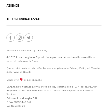
AZIENDE
TOUR PERSONALIZZATI
Termini & Condizioni
|
Privacy
© 2026 Love Langhe — Riproduzione parziale dei contenuti consentita a
patto di indicarne la fonte
Questo si è protetto da reCaptcha e si applicano la
Privacy Policy
e i
Termini
di Servizio
di Google
Made with
by LoveLanghe
Langhe.Net, testata giornalistica online, iscritta al n.672/14 del 15.05.2014 -
Registro stampa del Tribunale di Asti - Direttore responsabile: Lorenzo
Tablino.
Editore: LoveLanghe S.R.L.
P.IVA 03796440042
Via Castello 20