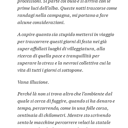
processioni. Si parte col buio e si arriva con le
prime luci dell’alba. Queste
notti trascorse come
randagi nella campagna
, mi portano a fare
alcune considerazioni.
A capire
quanto sia stupido mettersi in viaggio
per trascorrere questi giorni di festa nei già
super affollati luoghi di villeggiatura
, alla
ricerca di quella pace e tranquillità per
superare lo stress e la nevrosi collettiva cui la
vita di tutti i giorni ci sottopone.
Vana illusione.
Perché
là non si trova altro che l’ambiente dal
quale si cerca di fuggire
, quando si ha denaro e
tempo, percorrendo, come in una folle corsa,
centinaia di chilometri. Mentre sto scrivendo
sento le macchine percorrere veloci la statale