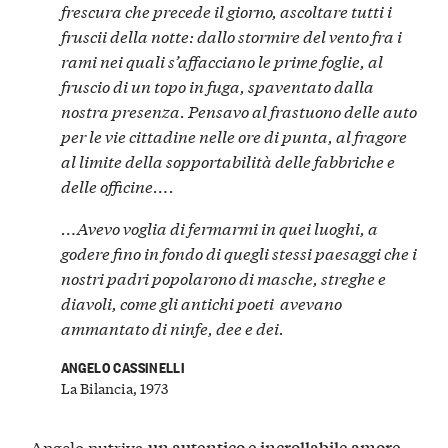
frescura che precede il giorno
,
ascoltare
tutti i
fruscii della notte: dallo stormire del vento fra i
rami nei quali s’affacciano le prime foglie, al
fruscio di un topo in fuga, spaventato dalla
nostra presenza. Pensavo al frastuono delle auto
per le vie cittadine nelle ore di punta, al fragore
al limite della sopportabilità delle fabbriche e
delle officine….
…
Avevo voglia di fermarmi in quei luoghi
, a
godere fino in fondo di quegli stessi paesaggi che i
nostri padri popolarono di masche, streghe e
diavoli, come gli antichi poeti avevano
ammantato di ninfe, dee e dei.
ANGELO CASSINELLI
La Bilancia, 1973
Angelo nutriva
un autentico e incrollabile amore