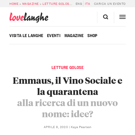
HOME
»
MAGAZINE
»
LETTURE GOLOSE
»
EMMAUS, IL VINO SOCIALE E LA QU
ENG
ITA
CARICA UN EVENTO
love
langhe
VISITA LE LANGHE
EVENTI
MAGAZINE
SHOP
LETTURE GOLOSE
Emmaus, il Vino Sociale e
la quarantena
alla ricerca di un nuovo
nome: idee?
Kaya Pearson
APRILE 8, 2020