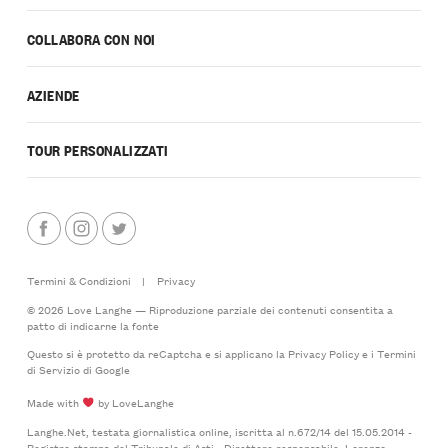
COLLABORA CON NOI
AZIENDE
TOUR PERSONALIZZATI
Termini & Condizioni
|
Privacy
© 2026 Love Langhe — Riproduzione parziale dei contenuti consentita a
patto di indicarne la fonte
Questo si è protetto da reCaptcha e si applicano la
Privacy Policy
e i
Termini
di Servizio
di Google
Made with
by LoveLanghe
Langhe.Net, testata giornalistica online, iscritta al n.672/14 del 15.05.2014 -
Registro stampa del Tribunale di Asti - Direttore responsabile: Lorenzo