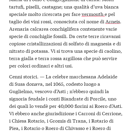
tartufi, piselli, castagne; una qualità d’uva bianca
speciale molto ricercata per fare
vermouth
e pel
taglio dei vini rossi, conosciuta col nome di
Arneis
.
Arenaria calcarea conchiglifera contenente varie
specie di conchiglie fossili. Da certe terre ricavansi
copiose cristallizzazioni di solfato di magnesia e di
nitrato di potassa. Vi si trova una specie di caolino,
terra gialla e terra rossa argillosa che può servire
per colori ordinari e altri usi.
Cenni storici. — La celebre marchesana Adelaide
di Susa donava, nel 1065, codesto luogo a
Guglielmo, vescovo d’Asti ; n’ebbero quindi la
signoria feudale i conti Biandrate di Porcile, uno
dei quali lo vendè per 40,000 fiorini ai Roero d’Asti.
Vi ebbero anche giurisdizione i Carroni di Cerrione,
i Chiesa Rotario, i Gromis di Trana, i Rotario di
Piea, i Rotario o Roero di Chivasso e i Roero di