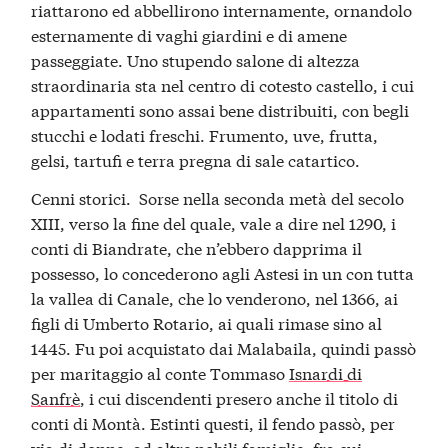
riattarono ed abbellirono internamente, ornandolo
esternamente di vaghi giardini e di amene
passeggiate. Uno stupendo salone di altezza
straordinaria sta nel centro di cotesto castello, i cui
appartamenti sono assai bene distribuiti, con begli
stucchi e lodati freschi. Frumento, uve, frutta,
gelsi, tartufi e terra pregna di sale catartico.
Cenni storici. Sorse nella seconda metà del secolo
XIII, verso la fine del quale, vale a dire nel 1290, i
conti di Biandrate, che n’ebbero dapprima il
possesso, lo concederono agli Astesi in un con tutta
la vallea di Canale, che lo venderono, nel 1366, ai
figli di Umberto Rotario, ai quali rimase sino al
1445. Fu poi acquistato dai Malabaila, quindi passò
per maritaggio al conte Tommaso
Isnardi di
Sanfrè
, i cui discendenti presero anche il titolo di
conti di Montà. Estinti questi, il fendo passò, per
via di donne, ad altre nobili famiglie, fra cui