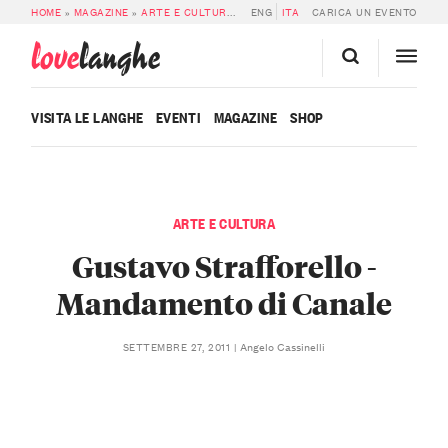
HOME
»
MAGAZINE
»
ARTE E CULTURA
»
GUSTAVO STRAFFORELLO – MANDAME
ENG
ITA
CARICA UN EVENTO
love
langhe
VISITA LE LANGHE
EVENTI
MAGAZINE
SHOP
ARTE E CULTURA
Gustavo Strafforello -
Mandamento di Canale
Angelo Cassinelli
SETTEMBRE 27, 2011