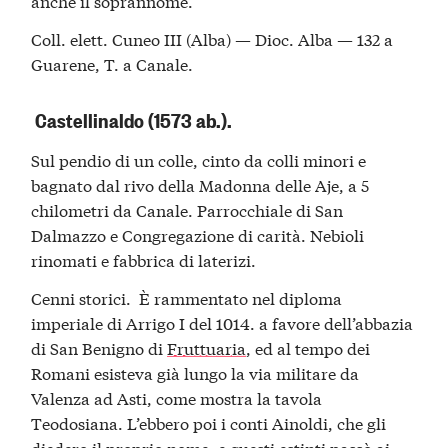
anche il soprannome.
Coll. elett. Cuneo III (Alba) — Dioc. Alba — 132 a
Guarene, T. a Canale.
Castellinaldo (1573 ab.).
Sul pendio di un colle, cinto da colli minori e
bagnato dal rivo della Madonna delle Aje, a 5
chilometri da Canale. Parrocchiale di San
Dalmazzo e Congregazione di carità. Nebioli
rinomati e fabbrica di laterizi.
Cenni storici. È rammentato nel diploma
imperiale di Arrigo I del 1014. a favore dell’abbazia
di San Benigno di
Fruttuaria
, ed al tempo dei
Romani esisteva già lungo la via militare da
Valenza ad Asti, come mostra la tavola
Teodosiana. L’ebbero poi i conti Ainoldi, che gli
diedero il proprio nome, e questi estinti passò ai