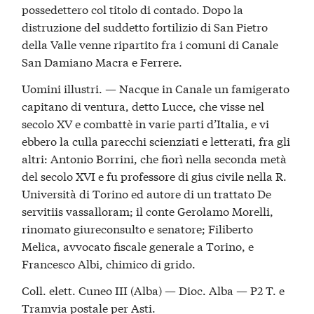
possedettero col titolo di contado. Dopo la
distruzione del suddetto fortilizio di San Pietro
della Valle venne ripartito fra i comuni di Canale
San Damiano Macra e Ferrere.
Uomini illustri. — Nacque in Canale un famigerato
capitano di ventura, detto Lucce, che visse nel
secolo XV e combattè in varie parti d’Italia, e vi
ebbero la culla parecchi scienziati e letterati, fra gli
altri: Antonio Borrini, che fiorì nella seconda metà
del secolo XVI e fu professore di gius civile nella R.
Università di Torino ed autore di un trattato De
servitiis vassalloram; il conte Gerolamo Morelli,
rinomato giureconsulto e senatore; Filiberto
Melica, avvocato fiscale generale a Torino, e
Francesco Albi, chimico di grido.
Coll. elett. Cuneo III (Alba) — Dioc. Alba — P2 T. e
Tramvia postale per Asti.