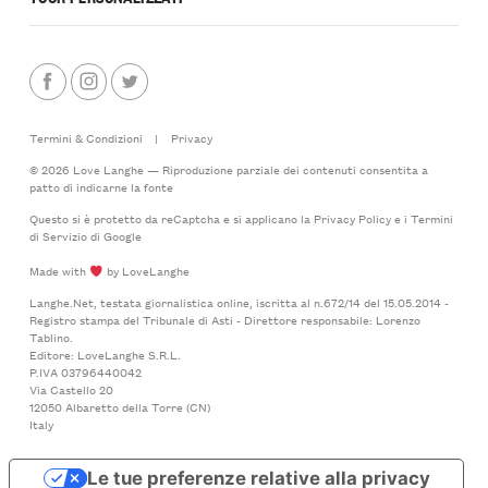
Termini & Condizioni
|
Privacy
© 2026 Love Langhe — Riproduzione parziale dei contenuti consentita a
patto di indicarne la fonte
Questo si è protetto da reCaptcha e si applicano la
Privacy Policy
e i
Termini
di Servizio
di Google
Made with
by LoveLanghe
Langhe.Net, testata giornalistica online, iscritta al n.672/14 del 15.05.2014 -
Registro stampa del Tribunale di Asti - Direttore responsabile: Lorenzo
Tablino.
Editore: LoveLanghe S.R.L.
P.IVA 03796440042
Via Castello 20
12050 Albaretto della Torre (CN)
Italy
Le tue preferenze relative alla privacy