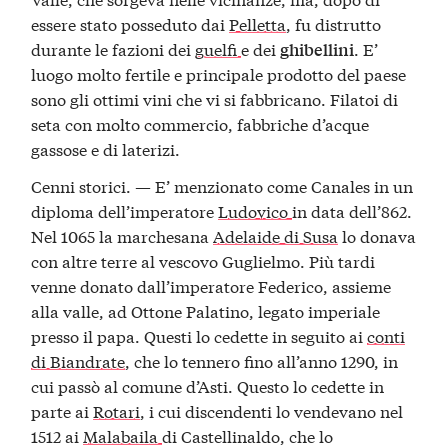
essere stato posseduto dai
Pelletta
, fu distrutto
durante le fazioni dei
guelfi
e dei
. E’
ghibellini
luogo molto fertile e principale prodotto del paese
sono gli ottimi vini che vi si fabbricano. Filatoi di
seta con molto commercio, fabbriche d’acque
gassose e di laterizi.
Cenni storici. — E’ menzionato come Canales in un
diploma dell’imperatore
Ludovico
in data dell’862.
Nel 1065 la marchesana
Adelaide di Susa
lo donava
con altre terre al vescovo Guglielmo. Più tardi
venne donato dall’imperatore Federico, assieme
alla valle, ad Ottone Palatino, legato imperiale
presso il papa. Questi lo cedette in seguito ai
conti
di Biandrate
, che lo tennero fino all’anno 1290, in
cui passò al comune d’Asti. Questo lo cedette in
parte ai
Rotari
, i cui discendenti lo vendevano nel
1512 ai
Malabaila
di Castellinaldo, che lo