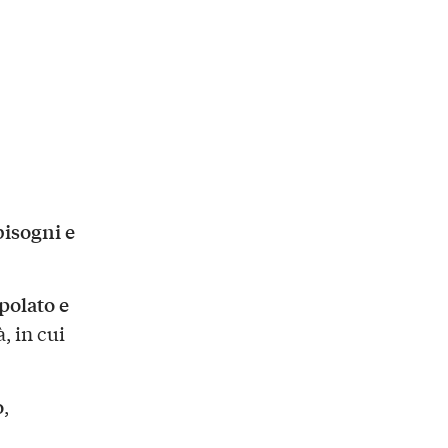
bisogni e
polato e
, in cui
o
,