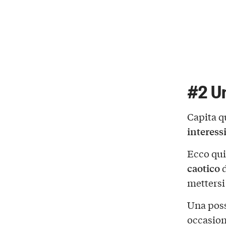
#2 Un
Capita q
interessi
Ecco qui
caotico
d
mettersi 
Una poss
occasion