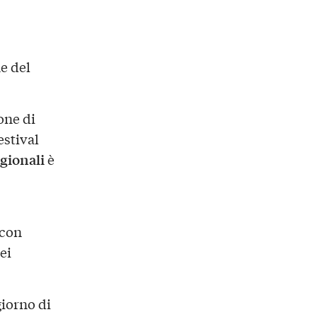
e del
one di
estival
egionali
è
 con
ei
giorno di