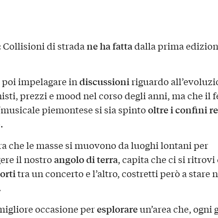
ne ha fatta
 Collisioni di strada
dalla prima edizion
discussioni
ò poi impelagare in
riguardo all’evoluzi
sti, prezzi e mood nel corso degli anni, ma che il f
oltre i confini r
/musicale piemontese si sia spinto
.
ora che le masse si muovono da luoghi lontani per
angolo di terra
ere il nostro
, capita che ci si ritrovi
orti
tra un concerto e l’altro, costretti però a stare n
.
esplorare
migliore occasione per
un’area che, ogni 