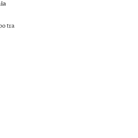
ia
o tra