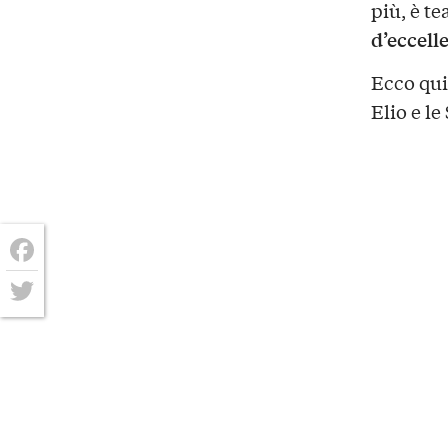
più, è te
d’eccell
Ecco qui
Elio e le
Facebook
Twitter