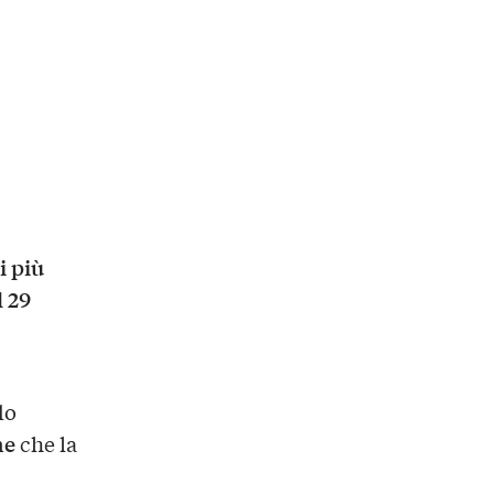
i più
l 29
do
ne
che la