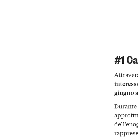
#1 Ca
Attraver
interess
giugno al
Durante q
approfit
dell’eno
rapprese