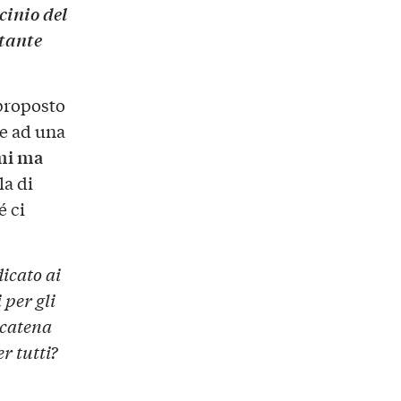
cinio del
rtante
 proposto
se ad una
mi ma
la di
é ci
icato ai
 per gli
scatena
r tutti?