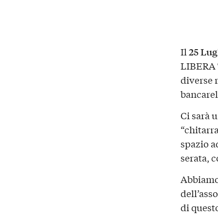
25 Lug
Il
LIBERA T
diverse r
bancarel
Ci sarà 
“chitarra
spazio a
serata, c
Abbiamo 
dell’ass
di quest