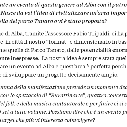
te un evento di questo genere ad Alba con il patro
Nasce da voi l’idea di rivitalizzare un’area impo
lla del parco Tanaro o vi è stato proposto?
e di Alba, tramite l’assessore Fabio Tripaldi, ci ha
re in città il nostro “format” e dimensionarlo in ba
potenzialità enor
me quella di Parco Tanaro, dalle
nte inespresse
. La nostra idea è sempre stata quel
are un evento ad Alba e quest’area è perfetta perch
 di sviluppare un progetto decisamente ampio.
amma della manifestazione prevede un momento ded
on lo spettacolo di “Burattinarte”, quattro concerti
l folk e della musica cantautorale e per finire ci si 
j set a tutto volume. Possiamo dire che è un evento pe
 target che più vi interessa coinvolgere?