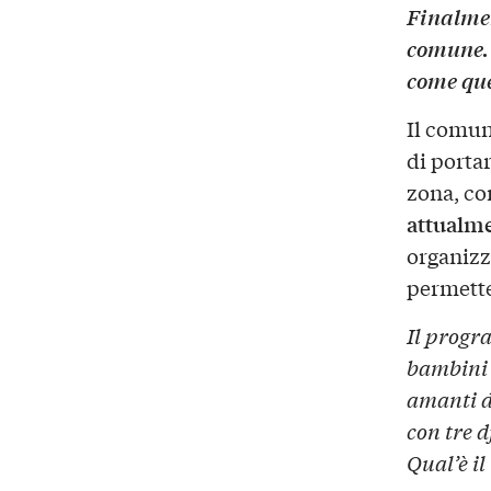
Finalmen
comune. 
come que
Il comun
di porta
zona, co
attualme
organizz
permette
Il progr
bambini c
amanti de
con tre d
Qual’è il