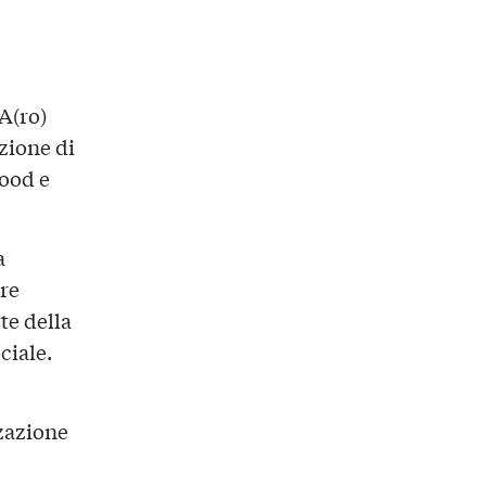
A(ro)
zione di
food e
a
are
te della
ciale.
zzazione