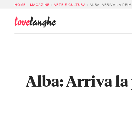
HOME
»
MAGAZINE
»
ARTE E CULTURA
»
ALBA: ARRIVA LA PRIM
love
langhe
Alba: Arriva la