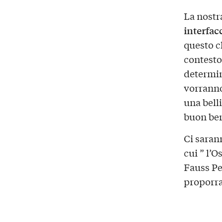
La nostra
interfac
questo ch
contesto
determin
vorranno
una bell
buon ber
Ci sarann
cui ” l’O
Fauss Pe
proporra