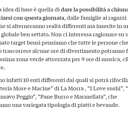
dare la possibilità a chiun
 idea di base è quella di
ciarsi con questa giornata
, dalle famiglie ai ragazzi
e si alterneranno realtà differenti ma inserite in u
 globale ben settato. Non ci interessa ragionare su 
ato target bensì pensiamo che tutte le persone ch
 trascorrere alcune ore di divertimento potranno f
issima zona verde attrezzata per 9 ore di musica, ci
e.
o infatti 10 enti differenti dai quali si potrà rifocill
steria More e Macine” di La Morra , “I Love sushi”, 
nsavo Peggio”, “Pane Burro e Marmellata”, che
nno una variegata tipologia di piatti e bevande.