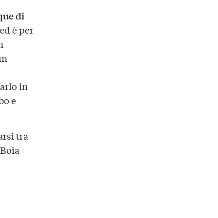
que di
 ed è per
n
un
e
arlo in
bo e
arsi tra
“Boia