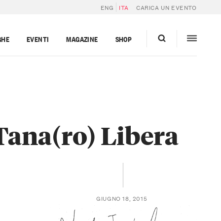
ENG
ITA
CARICA UN EVENTO
GHE
EVENTI
MAGAZINE
SHOP
 Tana(ro) Libera
GIUGNO 18, 2015