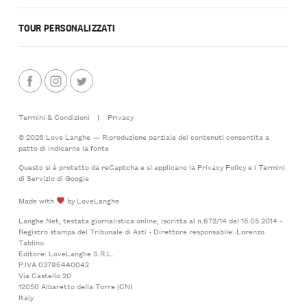
TOUR PERSONALIZZATI
Termini & Condizioni
|
Privacy
© 2026 Love Langhe — Riproduzione parziale dei contenuti consentita a
patto di indicarne la fonte
Questo si è protetto da reCaptcha e si applicano la
Privacy Policy
e i
Termini
di Servizio
di Google
Made with
by LoveLanghe
Langhe.Net, testata giornalistica online, iscritta al n.672/14 del 15.05.2014 -
Registro stampa del Tribunale di Asti - Direttore responsabile: Lorenzo
Tablino.
Editore: LoveLanghe S.R.L.
P.IVA 03796440042
Via Castello 20
12050 Albaretto della Torre (CN)
Italy